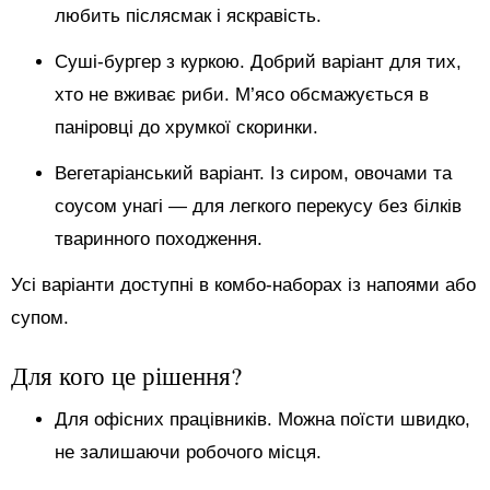
любить післясмак і яскравість.
Суші-бургер з куркою. Добрий варіант для тих,
хто не вживає риби. М’ясо обсмажується в
паніровці до хрумкої скоринки.
Вегетаріанський варіант. Із сиром, овочами та
соусом унагі — для легкого перекусу без білків
тваринного походження.
Усі варіанти доступні в комбо-наборах із напоями або
супом.
Для кого це рішення?
Для офісних працівників. Можна поїсти швидко,
не залишаючи робочого місця.