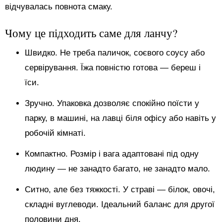
відчувалась повнота смаку.
Чому це підходить саме для ланчу?
Швидко. Не треба паличок, соєвого соусу або
сервірування. Їжа повністю готова — береш і
їси.
Зручно. Упаковка дозволяє спокійно поїсти у
парку, в машині, на лавці біля офісу або навіть у
робочій кімнаті.
Компактно. Розмір і вага адаптовані під одну
людину — не занадто багато, не занадто мало.
Ситно, але без тяжкості. У страві — білок, овочі,
складні вуглеводи. Ідеальний баланс для другої
половини дня.