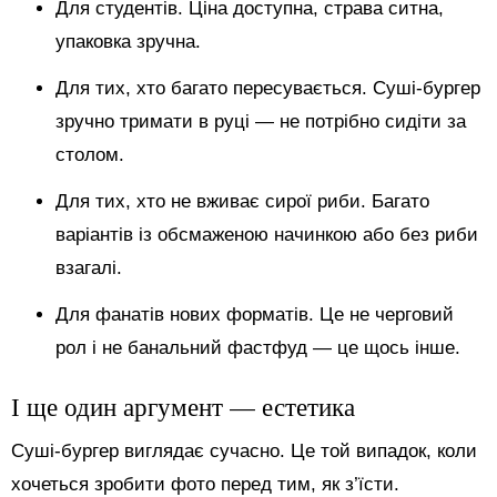
Для студентів. Ціна доступна, страва ситна,
упаковка зручна.
Для тих, хто багато пересувається. Суші-бургер
зручно тримати в руці — не потрібно сидіти за
столом.
Для тих, хто не вживає сирої риби. Багато
варіантів із обсмаженою начинкою або без риби
взагалі.
Для фанатів нових форматів. Це не черговий
рол і не банальний фастфуд — це щось інше.
І ще один аргумент — естетика
Суші-бургер виглядає сучасно. Це той випадок, коли
хочеться зробити фото перед тим, як з’їсти.