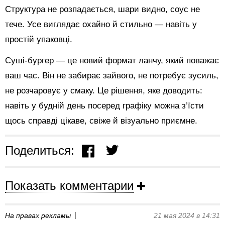
Структура не розпадається, шари видно, соус не
тече. Усе виглядає охайно й стильно — навіть у
простій упаковці.
Суші-бургер — це новий формат ланчу, який поважає
ваш час. Він не забирає зайвого, не потребує зусиль,
не розчаровує у смаку. Це рішення, яке доводить:
навіть у будній день посеред графіку можна з’їсти
щось справді цікаве, свіже й візуально приємне.
Поделиться:
Показать комментарии
На правах рекламы
21 мая 2024 в 14:31