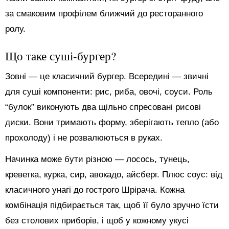
за смаковим профілем ближчий до ресторанного
ролу.
Що таке суші-бургер?
Зовні — це класичний бургер. Всередині — звичні
для суші компоненти: рис, риба, овочі, соуси. Роль
“булок” виконують два щільно спресовані рисові
диски. Вони тримають форму, зберігають тепло (або
прохолоду) і не розвалюються в руках.
Начинка може бути різною — лосось, тунець,
креветка, курка, сир, авокадо, айсберг. Плюс соус: від
класичного унагі до гострого Шрірача. Кожна
комбінація підбирається так, щоб її було зручно їсти
без столових приборів, і щоб у кожному укусі