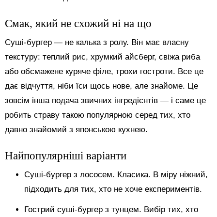
Смак, який не схожий ні на що
Суші-бургер — не калька з ролу. Він має власну
текстуру: теплий рис, хрумкий айсберг, свіжа риба
або обсмажене куряче філе, трохи гостроти. Все це
дає відчуття, ніби їси щось нове, але знайоме. Це
зовсім інша подача звичних інгредієнтів — і саме це
робить страву такою популярною серед тих, хто
давно знайомий з японською кухнею.
Найпопулярніші варіанти
Суші-бургер з лососем. Класика. В міру ніжний,
підходить для тих, хто не хоче експериментів.
Гострий суші-бургер з тунцем. Вибір тих, хто