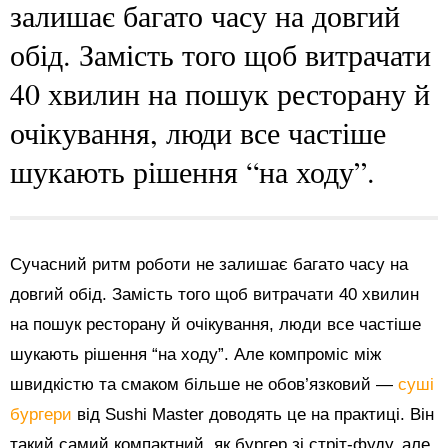
залишає багато часу на довгий
обід. Замість того щоб витрачати
40 хвилин на пошук ресторану й
очікування, люди все частіше
шукають рішення “на ходу”.
Сучасний ритм роботи не залишає багато часу на
довгий обід. Замість того щоб витрачати 40 хвилин
на пошук ресторану й очікування, люди все частіше
шукають рішення “на ходу”. Але компроміс між
швидкістю та смаком більше не обов’язковий —
суші
бургери
від Sushi Master доводять це на практиці. Він
такий самий компактний, як бургер зі стріт-фуду, але