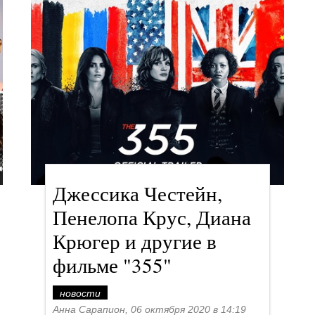
Джессика Честейн,
Пенелопа Крус, Диана
Крюгер и другие в
фильме "355"
новости
Анна Сарапион, 06 октября 2020 в 14:19