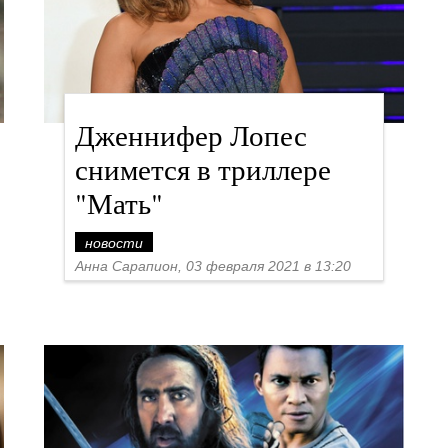
Дженнифер Лопес
снимется в триллере
"Мать"
новости
Анна Сарапион, 03 февраля 2021 в 13:20