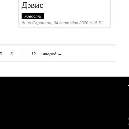
Дэвис
новости
Анна Сарапион, 04 сентября 2020 в 15:51
5
6
...
12
вперед →