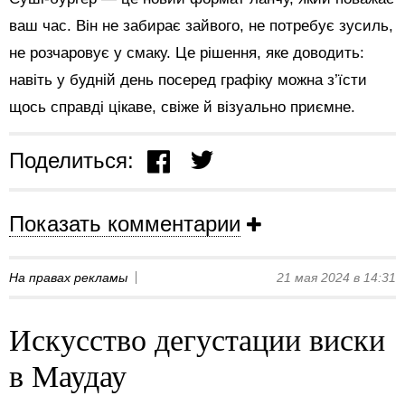
ваш час. Він не забирає зайвого, не потребує зусиль,
не розчаровує у смаку. Це рішення, яке доводить:
навіть у будній день посеред графіку можна з’їсти
щось справді цікаве, свіже й візуально приємне.
Поделиться:
Показать комментарии
На правах рекламы
21 мая 2024 в 14:31
Искусство дегустации виски
в Маудау