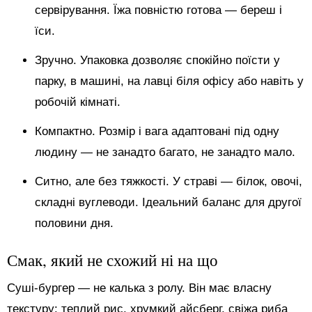
сервірування. Їжа повністю готова — береш і
їси.
Зручно. Упаковка дозволяє спокійно поїсти у
парку, в машині, на лавці біля офісу або навіть у
робочій кімнаті.
Компактно. Розмір і вага адаптовані під одну
людину — не занадто багато, не занадто мало.
Ситно, але без тяжкості. У страві — білок, овочі,
складні вуглеводи. Ідеальний баланс для другої
половини дня.
Смак, який не схожий ні на що
Суші-бургер — не калька з ролу. Він має власну
текстуру: теплий рис, хрумкий айсберг, свіжа риба