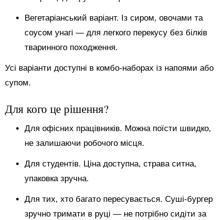
Вегетаріанський варіант. Із сиром, овочами та
соусом унагі — для легкого перекусу без білків
тваринного походження.
Усі варіанти доступні в комбо-наборах із напоями або
супом.
Для кого це рішення?
Для офісних працівників. Можна поїсти швидко,
не залишаючи робочого місця.
Для студентів. Ціна доступна, страва ситна,
упаковка зручна.
Для тих, хто багато пересувається. Суші-бургер
зручно тримати в руці — не потрібно сидіти за