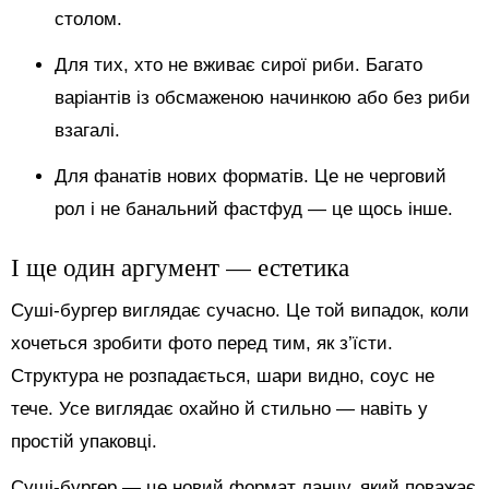
столом.
Для тих, хто не вживає сирої риби. Багато
варіантів із обсмаженою начинкою або без риби
взагалі.
Для фанатів нових форматів. Це не черговий
рол і не банальний фастфуд — це щось інше.
І ще один аргумент — естетика
Суші-бургер виглядає сучасно. Це той випадок, коли
хочеться зробити фото перед тим, як з’їсти.
Структура не розпадається, шари видно, соус не
тече. Усе виглядає охайно й стильно — навіть у
простій упаковці.
Суші-бургер — це новий формат ланчу, який поважає