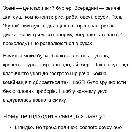
Зовні — це класичний бургер. Всередині — звичні
для суші компоненти: рис, риба, овочі, соуси. Роль
“булок” виконують два щільно спресовані рисові
диски. Вони тримають форму, зберігають тепло (або
прохолоду) і не розвалюються в руках.
Начинка може бути різною — лосось, тунець,
креветка, курка, сир, авокадо, айсберг. Плюс соус: від
класичного унагі до гострого Шрірача. Кожна
комбінація підбирається так, щоб її було зручно їсти
без столових приборів, і щоб у кожному укусі
відчувалась повнота смаку.
Чому це підходить саме для ланчу?
Швидко. Не треба паличок, соєвого соусу або