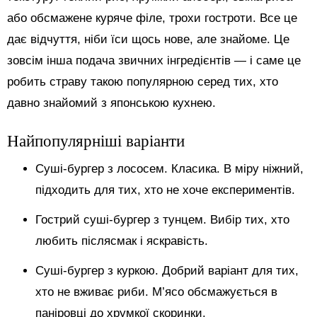
або обсмажене куряче філе, трохи гостроти. Все це
дає відчуття, ніби їси щось нове, але знайоме. Це
зовсім інша подача звичних інгредієнтів — і саме це
робить страву такою популярною серед тих, хто
давно знайомий з японською кухнею.
Найпопулярніші варіанти
Суші-бургер з лососем. Класика. В міру ніжний,
підходить для тих, хто не хоче експериментів.
Гострий суші-бургер з тунцем. Вибір тих, хто
любить післясмак і яскравість.
Суші-бургер з куркою. Добрий варіант для тих,
хто не вживає риби. М’ясо обсмажується в
паніровці до хрумкої скоринки.