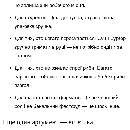
не залишаючи робочого місця.
Для студентів. Ціна доступна, страва ситна,
упаковка зручна.
Для тих, хто багато пересувається. Суші-бургер
зручно тримати в руці — не потрібно сидіти за
столом.
Для тих, хто не вживає сирої риби. Багато
варіантів із обсмаженою начинкою або без риби
взагалі.
Для фанатів нових форматів. Це не черговий
рол і не банальний фастфуд — це щось інше.
І ще один аргумент — естетика