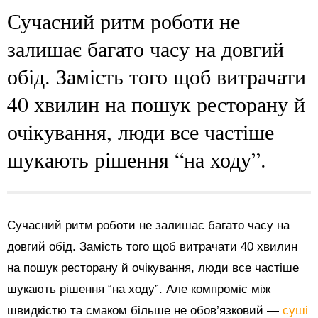
Сучасний ритм роботи не
залишає багато часу на довгий
обід. Замість того щоб витрачати
40 хвилин на пошук ресторану й
очікування, люди все частіше
шукають рішення “на ходу”.
Сучасний ритм роботи не залишає багато часу на
довгий обід. Замість того щоб витрачати 40 хвилин
на пошук ресторану й очікування, люди все частіше
шукають рішення “на ходу”. Але компроміс між
швидкістю та смаком більше не обов’язковий —
суші