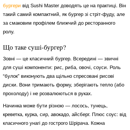
бургери
від Sushi Master доводять це на практиці. Він
такий самий компактний, як бургер зі стріт-фуду, але
за смаковим профілем ближчий до ресторанного
ролу.
Що таке суші-бургер?
Зовні — це класичний бургер. Всередині — звичні
для суші компоненти: рис, риба, овочі, соуси. Роль
“булок” виконують два щільно спресовані рисові
диски. Вони тримають форму, зберігають тепло (або
прохолоду) і не розвалюються в руках.
Начинка може бути різною — лосось, тунець,
креветка, курка, сир, авокадо, айсберг. Плюс соус: від
класичного унагі до гострого Шрірача. Кожна