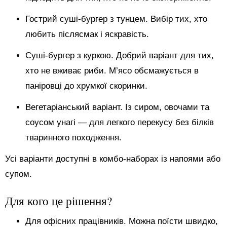
Гострий суші-бургер з тунцем. Вибір тих, хто
любить післясмак і яскравість.
Суші-бургер з куркою. Добрий варіант для тих,
хто не вживає риби. М’ясо обсмажується в
паніровці до хрумкої скоринки.
Вегетаріанський варіант. Із сиром, овочами та
соусом унагі — для легкого перекусу без білків
тваринного походження.
Усі варіанти доступні в комбо-наборах із напоями або
супом.
Для кого це рішення?
Для офісних працівників. Можна поїсти швидко,