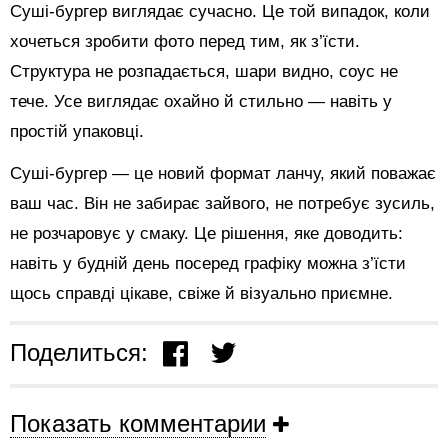
Суші-бургер виглядає сучасно. Це той випадок, коли
хочеться зробити фото перед тим, як з’їсти.
Структура не розпадається, шари видно, соус не
тече. Усе виглядає охайно й стильно — навіть у
простій упаковці.
Суші-бургер — це новий формат ланчу, який поважає
ваш час. Він не забирає зайвого, не потребує зусиль,
не розчаровує у смаку. Це рішення, яке доводить:
навіть у будній день посеред графіку можна з’їсти
щось справді цікаве, свіже й візуально приємне.
Поделиться:
Показать комментарии