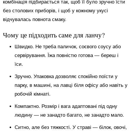
комбінація підбирається так, щоб її було зручно їсти
без столових приборів, і щоб у кожному укусі
відчувалась повнота смаку.
Чому це підходить саме для ланчу?
Швидко. Не треба паличок, соєвого соусу або
сервірування. Їжа повністю готова — береш і
їси.
Зручно. Упаковка дозволяє спокійно поїсти у
парку, в машині, на лавці біля офісу або навіть у
робочій кімнаті.
Компактно. Розмір і вага адаптовані під одну
людину — не занадто багато, не занадто мало.
Ситно, але без тяжкості. У страві — білок, овочі,