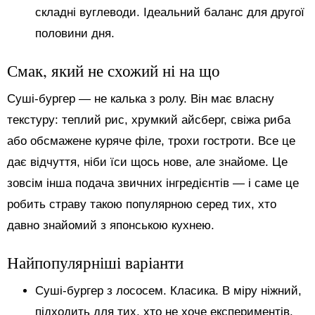
складні вуглеводи. Ідеальний баланс для другої
половини дня.
Смак, який не схожий ні на що
Суші-бургер — не калька з ролу. Він має власну
текстуру: теплий рис, хрумкий айсберг, свіжа риба
або обсмажене куряче філе, трохи гостроти. Все це
дає відчуття, ніби їси щось нове, але знайоме. Це
зовсім інша подача звичних інгредієнтів — і саме це
робить страву такою популярною серед тих, хто
давно знайомий з японською кухнею.
Найпопулярніші варіанти
Суші-бургер з лососем. Класика. В міру ніжний,
підходить для тих, хто не хоче експериментів.