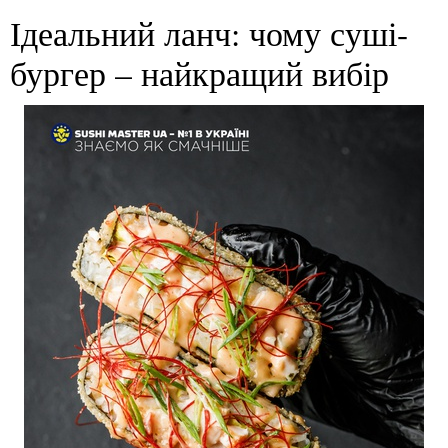
Ідеальний ланч: чому суші-
бургер – найкращий вибір