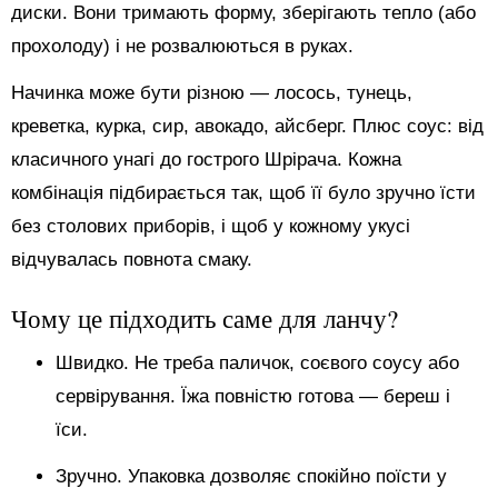
диски. Вони тримають форму, зберігають тепло (або
прохолоду) і не розвалюються в руках.
Начинка може бути різною — лосось, тунець,
креветка, курка, сир, авокадо, айсберг. Плюс соус: від
класичного унагі до гострого Шрірача. Кожна
комбінація підбирається так, щоб її було зручно їсти
без столових приборів, і щоб у кожному укусі
відчувалась повнота смаку.
Чому це підходить саме для ланчу?
Швидко. Не треба паличок, соєвого соусу або
сервірування. Їжа повністю готова — береш і
їси.
Зручно. Упаковка дозволяє спокійно поїсти у