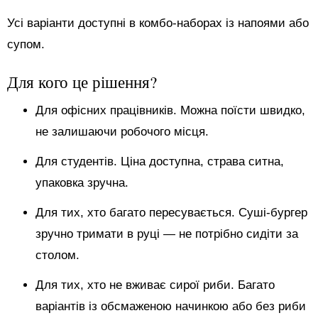
Усі варіанти доступні в комбо-наборах із напоями або
супом.
Для кого це рішення?
Для офісних працівників. Можна поїсти швидко,
не залишаючи робочого місця.
Для студентів. Ціна доступна, страва ситна,
упаковка зручна.
Для тих, хто багато пересувається. Суші-бургер
зручно тримати в руці — не потрібно сидіти за
столом.
Для тих, хто не вживає сирої риби. Багато
варіантів із обсмаженою начинкою або без риби