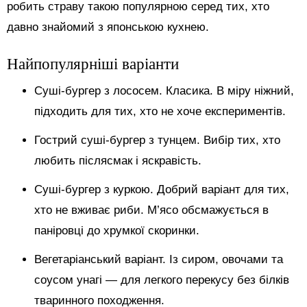
робить страву такою популярною серед тих, хто
давно знайомий з японською кухнею.
Найпопулярніші варіанти
Суші-бургер з лососем. Класика. В міру ніжний,
підходить для тих, хто не хоче експериментів.
Гострий суші-бургер з тунцем. Вибір тих, хто
любить післясмак і яскравість.
Суші-бургер з куркою. Добрий варіант для тих,
хто не вживає риби. М’ясо обсмажується в
паніровці до хрумкої скоринки.
Вегетаріанський варіант. Із сиром, овочами та
соусом унагі — для легкого перекусу без білків
тваринного походження.