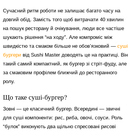
Сучасний ритм роботи не залишає багато часу на
довгий обід. Замість того щоб витрачати 40 хвилин
на пошук ресторану й очікування, люди все частіше
шукають рішення “на ходу”. Але компроміс між
швидкістю та смаком більше не обов’язковий —
суші
бургери
від Sushi Master доводять це на практиці. Він
такий самий компактний, як бургер зі стріт-фуду, але
за смаковим профілем ближчий до ресторанного
ролу.
Що таке суші-бургер?
Зовні — це класичний бургер. Всередині — звичні
для суші компоненти: рис, риба, овочі, соуси. Роль
“булок” виконують два щільно спресовані рисові