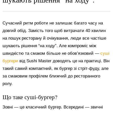
Сучасний ритм роботи не залишає багато часу на
довгий обід. Замість того щоб витрачати 40 хвилин
на пошук ресторану й очікування, люди все частіше
шукають рішення “на ходу”. Але компроміс між
швидкістю та смаком більше не обов’язковий —
суші
бургери
від Sushi Master доводять це на практиці. Він
такий самий компактний, як бургер зі стріт-фуду, але
за смаковим профілем ближчий до ресторанного
ролу.
Що таке суші-бургер?
Зовні — це класичний бургер. Всередині — звичні