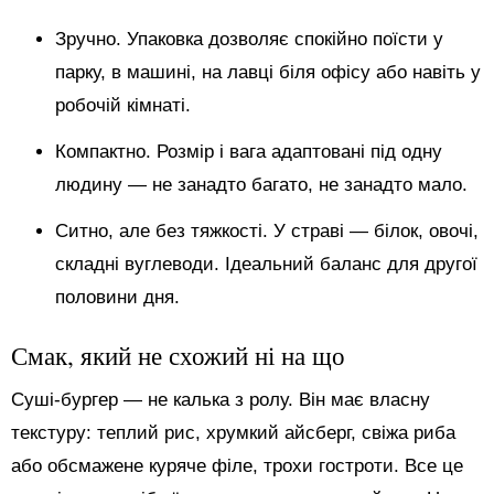
Зручно. Упаковка дозволяє спокійно поїсти у
парку, в машині, на лавці біля офісу або навіть у
робочій кімнаті.
Компактно. Розмір і вага адаптовані під одну
людину — не занадто багато, не занадто мало.
Ситно, але без тяжкості. У страві — білок, овочі,
складні вуглеводи. Ідеальний баланс для другої
половини дня.
Смак, який не схожий ні на що
Суші-бургер — не калька з ролу. Він має власну
текстуру: теплий рис, хрумкий айсберг, свіжа риба
або обсмажене куряче філе, трохи гостроти. Все це