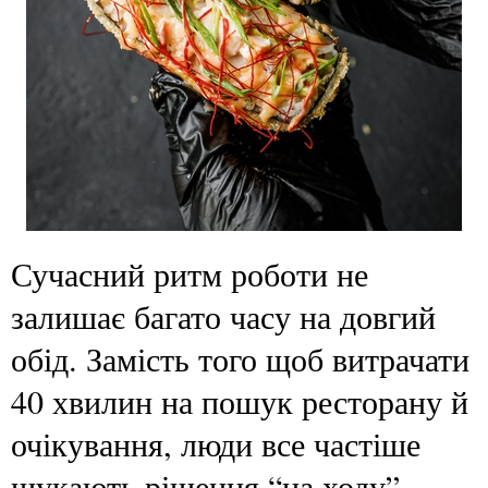
Сучасний ритм роботи не
залишає багато часу на довгий
обід. Замість того щоб витрачати
40 хвилин на пошук ресторану й
очікування, люди все частіше
шукають рішення “на ходу”.