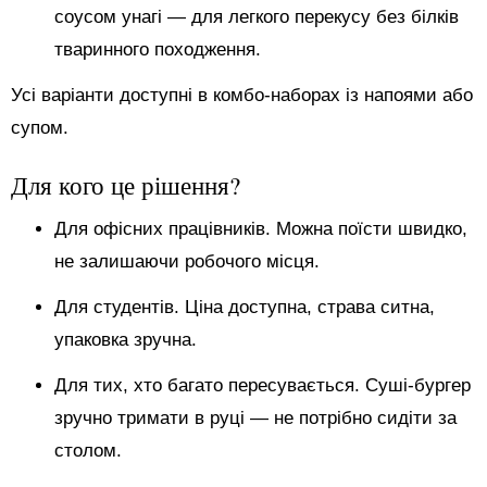
соусом унагі — для легкого перекусу без білків
тваринного походження.
Усі варіанти доступні в комбо-наборах із напоями або
супом.
Для кого це рішення?
Для офісних працівників. Можна поїсти швидко,
не залишаючи робочого місця.
Для студентів. Ціна доступна, страва ситна,
упаковка зручна.
Для тих, хто багато пересувається. Суші-бургер
зручно тримати в руці — не потрібно сидіти за
столом.