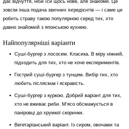
дає відчуття, ніби їси щось нове, але знайоме. Це
зовсім інша подача звичних інгредієнтів — і саме це
робить страву такою популярною серед тих, хто
давно знайомий з японською кухнею.
Найпопулярніші варіанти
Суші-бургер з лососем. Класика. В міру ніжний,
підходить для тих, хто не хоче експериментів.
Гострий суші-бургер з тунцем. Вибір тих, хто
любить післясмак і яскравість.
Суші-бургер з куркою. Добрий варіант для тих,
хто не вживає риби. М’ясо обсмажується в
паніровці до хрумкої скоринки.
Вегетаріанський варіант. Із сиром, овочами та