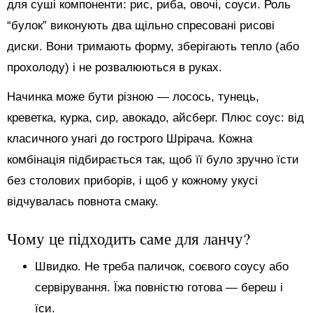
для суші компоненти: рис, риба, овочі, соуси. Роль
“булок” виконують два щільно спресовані рисові
диски. Вони тримають форму, зберігають тепло (або
прохолоду) і не розвалюються в руках.
Начинка може бути різною — лосось, тунець,
креветка, курка, сир, авокадо, айсберг. Плюс соус: від
класичного унагі до гострого Шрірача. Кожна
комбінація підбирається так, щоб її було зручно їсти
без столових приборів, і щоб у кожному укусі
відчувалась повнота смаку.
Чому це підходить саме для ланчу?
Швидко. Не треба паличок, соєвого соусу або
сервірування. Їжа повністю готова — береш і
їси.