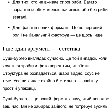
Для тих, хто не вживає сирої риби. Багато
варіантів із обсмаженою начинкою або без риби
взагалі.
Для фанатів нових форматів. Це не черговий
рол і не банальний фастфуд — це щось інше.
І ще один аргумент — естетика
Суші-бургер виглядає сучасно. Це той випадок, коли
хочеться зробити фото перед тим, як з’їсти.
Структура не розпадається, шари видно, соус не
тече. Усе виглядає охайно й стильно — навіть у
простій упаковці.
Суші-бургер — це новий формат ланчу, який поважає
ваш час. Він не забирає зайвого, не потребує зусиль,