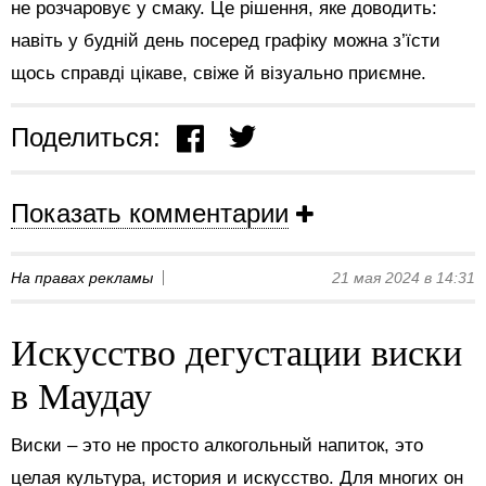
не розчаровує у смаку. Це рішення, яке доводить:
навіть у будній день посеред графіку можна з’їсти
щось справді цікаве, свіже й візуально приємне.
Поделиться:
Показать комментарии
На правах рекламы
21 мая 2024 в 14:31
Искусство дегустации виски
в Маудау
Виски – это не просто алкогольный напиток, это
целая культура, история и искусство. Для многих он