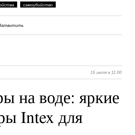
ройства
самоубийство
Затвитить
15 июля в 11:00
ы на воде: яркие
ы Intex для