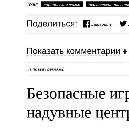
Теги:
королевская семья
психические расст
Поделиться:
Зашарить
Показать комментарии
На правах рекламы
Безопасные игр
надувные центр