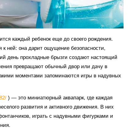
мится каждый ребенок еще до своего рождения.
я к ней: она дарит ощущение безопасности,
тний день прохладные брызги создают настоящий
ечения превращают обычный двор или дачу в
такими моментами запоминаются игры в надувных
882/
) — это миниатюрный аквапарк, где каждая
еселого развития и активного движения. В них
 фонтанчиков, играть с надувными фигурками и
ния.