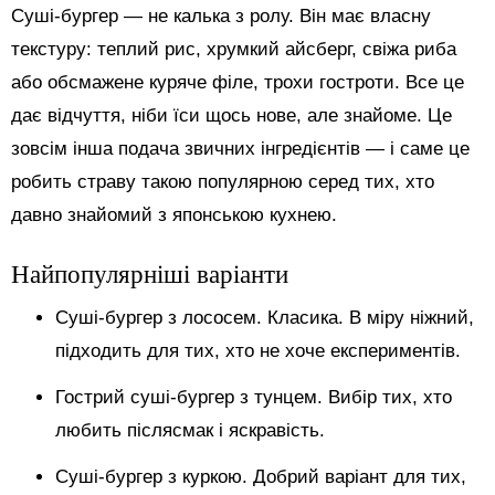
Суші-бургер — не калька з ролу. Він має власну
текстуру: теплий рис, хрумкий айсберг, свіжа риба
або обсмажене куряче філе, трохи гостроти. Все це
дає відчуття, ніби їси щось нове, але знайоме. Це
зовсім інша подача звичних інгредієнтів — і саме це
робить страву такою популярною серед тих, хто
давно знайомий з японською кухнею.
Найпопулярніші варіанти
Суші-бургер з лососем. Класика. В міру ніжний,
підходить для тих, хто не хоче експериментів.
Гострий суші-бургер з тунцем. Вибір тих, хто
любить післясмак і яскравість.
Суші-бургер з куркою. Добрий варіант для тих,