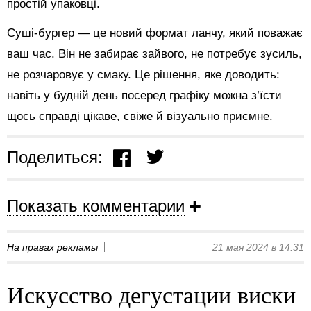
простій упаковці.
Суші-бургер — це новий формат ланчу, який поважає
ваш час. Він не забирає зайвого, не потребує зусиль,
не розчаровує у смаку. Це рішення, яке доводить:
навіть у будній день посеред графіку можна з’їсти
щось справді цікаве, свіже й візуально приємне.
Поделиться:
Показать комментарии
На правах рекламы
21 мая 2024 в 14:31
Искусство дегустации виски