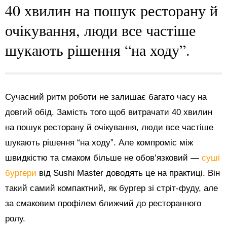
40 хвилин на пошук ресторану й
очікування, люди все частіше
шукають рішення “на ходу”.
Сучасний ритм роботи не залишає багато часу на
довгий обід. Замість того щоб витрачати 40 хвилин
на пошук ресторану й очікування, люди все частіше
шукають рішення “на ходу”. Але компроміс між
швидкістю та смаком більше не обов’язковий —
суші
бургери
від Sushi Master доводять це на практиці. Він
такий самий компактний, як бургер зі стріт-фуду, але
за смаковим профілем ближчий до ресторанного
ролу.