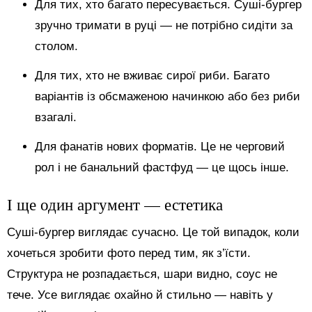
Для тих, хто багато пересувається. Суші-бургер
зручно тримати в руці — не потрібно сидіти за
столом.
Для тих, хто не вживає сирої риби. Багато
варіантів із обсмаженою начинкою або без риби
взагалі.
Для фанатів нових форматів. Це не черговий
рол і не банальний фастфуд — це щось інше.
І ще один аргумент — естетика
Суші-бургер виглядає сучасно. Це той випадок, коли
хочеться зробити фото перед тим, як з’їсти.
Структура не розпадається, шари видно, соус не
тече. Усе виглядає охайно й стильно — навіть у