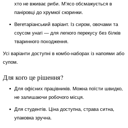
хто не вживає риби. М’ясо обсмажується в
паніровці до хрумкої скоринки.
Вегетаріанський варіант. Із сиром, овочами та
соусом унагі — для легкого перекусу без білків
тваринного походження.
Усі варіанти доступні в комбо-наборах із напоями або
супом.
Для кого це рішення?
Для офісних працівників. Можна поїсти швидко,
не залишаючи робочого місця.
Для студентів. Ціна доступна, страва ситна,
упаковка зручна.