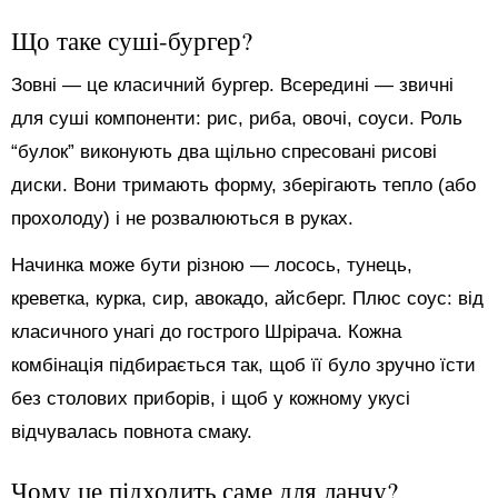
Що таке суші-бургер?
Зовні — це класичний бургер. Всередині — звичні
для суші компоненти: рис, риба, овочі, соуси. Роль
“булок” виконують два щільно спресовані рисові
диски. Вони тримають форму, зберігають тепло (або
прохолоду) і не розвалюються в руках.
Начинка може бути різною — лосось, тунець,
креветка, курка, сир, авокадо, айсберг. Плюс соус: від
класичного унагі до гострого Шрірача. Кожна
комбінація підбирається так, щоб її було зручно їсти
без столових приборів, і щоб у кожному укусі
відчувалась повнота смаку.
Чому це підходить саме для ланчу?