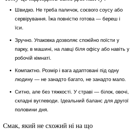
Швидко. Не треба паличок, соєвого соусу або
сервірування. Їжа повністю готова — береш і
їси.
Зручно. Упаковка дозволяє спокійно поїсти у
парку, в машині, на лавці біля офісу або навіть у
робочій кімнаті.
Компактно. Розмір і вага адаптовані під одну
людину — не занадто багато, не занадто мало.
Ситно, але без тяжкості. У страві — білок, овочі,
складні вуглеводи. Ідеальний баланс для другої
половини дня.
Смак, який не схожий ні на що