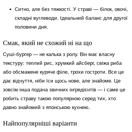
Ситно, але без тяжкості. У страві — білок, овочі,
складні вуглеводи. Ідеальний баланс для другої
половини дня.
Смак, який не схожий ні на що
Суші-бургер — не калька з ролу. Він має власну
текстуру: теплий рис, хрумкий айсберг, свіжа риба
або обсмажене куряче філе, трохи гостроти. Все це
дає відчуття, ніби їси щось нове, але знайоме. Це
зовсім інша подача звичних інгредієнтів — і саме це
робить страву такою популярною серед тих, хто
давно знайомий з японською кухнею.
Найпопулярніші варіанти