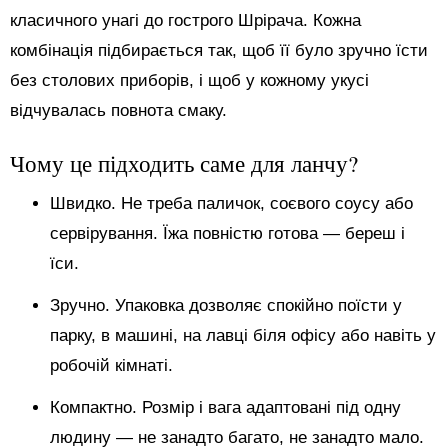
класичного унагі до гострого Шрірача. Кожна
комбінація підбирається так, щоб її було зручно їсти
без столових приборів, і щоб у кожному укусі
відчувалась повнота смаку.
Чому це підходить саме для ланчу?
Швидко. Не треба паличок, соєвого соусу або
сервірування. Їжа повністю готова — береш і
їси.
Зручно. Упаковка дозволяє спокійно поїсти у
парку, в машині, на лавці біля офісу або навіть у
робочій кімнаті.
Компактно. Розмір і вага адаптовані під одну
людину — не занадто багато, не занадто мало.