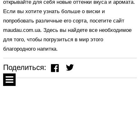
открывайте для себя новые оттенки вкуса и аромата.
Если вы хотите узнать больше о виски и
попробовать различные его сорта, посетите сайт
maudau.com.ua. Здесь вы найдете все необходимое
для того, чтобы погрузиться в мир этого
благородного напитка.
Поделиться:
Показать комментарии
Спецпроекты
Контакты
На правах рекламы
01 апреля 2024 в 11:25
О проекте
Уход за волосами: ключевые
Соглашение