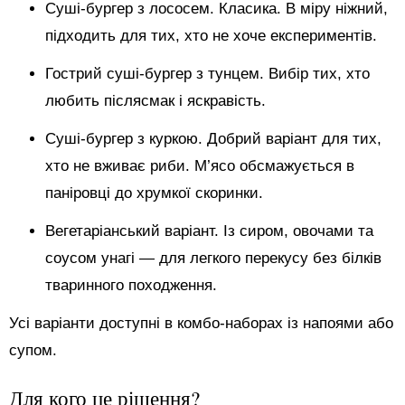
Суші-бургер з лососем. Класика. В міру ніжний,
підходить для тих, хто не хоче експериментів.
Гострий суші-бургер з тунцем. Вибір тих, хто
любить післясмак і яскравість.
Суші-бургер з куркою. Добрий варіант для тих,
хто не вживає риби. М’ясо обсмажується в
паніровці до хрумкої скоринки.
Вегетаріанський варіант. Із сиром, овочами та
соусом унагі — для легкого перекусу без білків
тваринного походження.
Усі варіанти доступні в комбо-наборах із напоями або
супом.
Для кого це рішення?