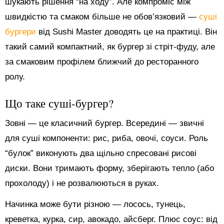
шукають рішення “на ходу”. Але компроміс між
швидкістю та смаком більше не обов’язковий —
суші
бургери
від Sushi Master доводять це на практиці. Він
такий самий компактний, як бургер зі стріт-фуду, але
за смаковим профілем ближчий до ресторанного
ролу.
Що таке суші-бургер?
Зовні — це класичний бургер. Всередині — звичні
для суші компоненти: рис, риба, овочі, соуси. Роль
“булок” виконують два щільно спресовані рисові
диски. Вони тримають форму, зберігають тепло (або
прохолоду) і не розвалюються в руках.
Начинка може бути різною — лосось, тунець,
креветка, курка, сир, авокадо, айсберг. Плюс соус: від