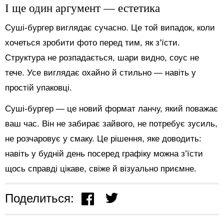
І ще один аргумент — естетика
Суші-бургер виглядає сучасно. Це той випадок, коли
хочеться зробити фото перед тим, як з’їсти.
Структура не розпадається, шари видно, соус не
тече. Усе виглядає охайно й стильно — навіть у
простій упаковці.
Суші-бургер — це новий формат ланчу, який поважає
ваш час. Він не забирає зайвого, не потребує зусиль,
не розчаровує у смаку. Це рішення, яке доводить:
навіть у будній день посеред графіку можна з’їсти
щось справді цікаве, свіже й візуально приємне.
Поделиться: