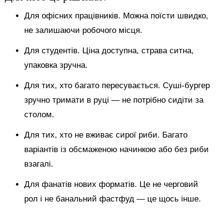
Для офісних працівників. Можна поїсти швидко,
не залишаючи робочого місця.
Для студентів. Ціна доступна, страва ситна,
упаковка зручна.
Для тих, хто багато пересувається. Суші-бургер
зручно тримати в руці — не потрібно сидіти за
столом.
Для тих, хто не вживає сирої риби. Багато
варіантів із обсмаженою начинкою або без риби
взагалі.
Для фанатів нових форматів. Це не черговий
рол і не банальний фастфуд — це щось інше.