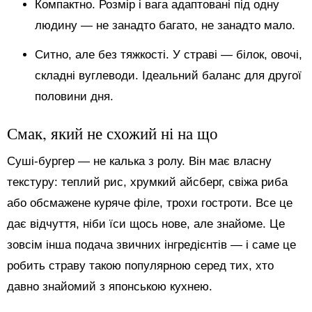
Компактно. Розмір і вага адаптовані під одну
людину — не занадто багато, не занадто мало.
Ситно, але без тяжкості. У страві — білок, овочі,
складні вуглеводи. Ідеальний баланс для другої
половини дня.
Смак, який не схожий ні на що
Суші-бургер — не калька з ролу. Він має власну
текстуру: теплий рис, хрумкий айсберг, свіжа риба
або обсмажене куряче філе, трохи гостроти. Все це
дає відчуття, ніби їси щось нове, але знайоме. Це
зовсім інша подача звичних інгредієнтів — і саме це
робить страву такою популярною серед тих, хто
давно знайомий з японською кухнею.