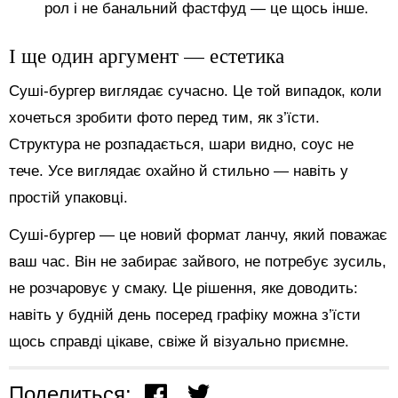
рол і не банальний фастфуд — це щось інше.
І ще один аргумент — естетика
Суші-бургер виглядає сучасно. Це той випадок, коли
хочеться зробити фото перед тим, як з’їсти.
Структура не розпадається, шари видно, соус не
тече. Усе виглядає охайно й стильно — навіть у
простій упаковці.
Суші-бургер — це новий формат ланчу, який поважає
ваш час. Він не забирає зайвого, не потребує зусиль,
не розчаровує у смаку. Це рішення, яке доводить:
навіть у будній день посеред графіку можна з’їсти
щось справді цікаве, свіже й візуально приємне.
Поделиться: