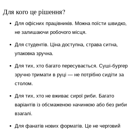
Для кого це рішення?
Для офісних працівників. Можна поїсти швидко,
не залишаючи робочого місця.
Для студентів. Ціна доступна, страва ситна,
упаковка зручна.
Для тих, хто багато пересувається. Суші-бургер
зручно тримати в руці — не потрібно сидіти за
столом.
Для тих, хто не вживає сирої риби. Багато
варіантів із обсмаженою начинкою або без риби
взагалі.
Для фанатів нових форматів. Це не черговий