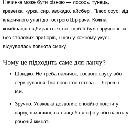
Начинка може бути різною — лосось, тунець,
креветка, курка, сир, авокадо, айсберг. Плюс соус: від
класичного унагі до гострого Шрірача. Кожна
комбінація підбирається так, щоб її було зручно їсти
без столових приборів, і щоб у кожному укусі
відчувалась повнота смаку.
Чому це підходить саме для ланчу?
Швидко. Не треба паличок, соєвого соусу або
сервірування. Їжа повністю готова — береш і
їси.
Зручно. Упаковка дозволяє спокійно поїсти у
парку, в машині, на лавці біля офісу або навіть у
робочій кімнаті.