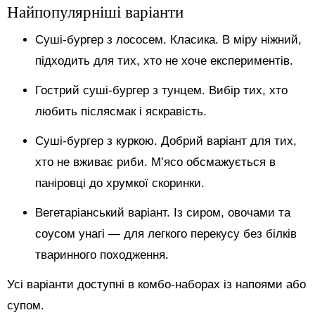
Найпопулярніші варіанти
Суші-бургер з лососем. Класика. В міру ніжний,
підходить для тих, хто не хоче експериментів.
Гострий суші-бургер з тунцем. Вибір тих, хто
любить післясмак і яскравість.
Суші-бургер з куркою. Добрий варіант для тих,
хто не вживає риби. М’ясо обсмажується в
паніровці до хрумкої скоринки.
Вегетаріанський варіант. Із сиром, овочами та
соусом унагі — для легкого перекусу без білків
тваринного походження.
Усі варіанти доступні в комбо-наборах із напоями або
супом.