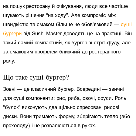
на пошук ресторану й очікування, люди все частіше
шукають рішення “на ходу”. Але компроміс між
швидкістю та смаком більше не обов’язковий —
суші
бургери
від Sushi Master доводять це на практиці. Він
такий самий компактний, як бургер зі стріт-фуду, але
за смаковим профілем ближчий до ресторанного
ролу.
Що таке суші-бургер?
Зовні — це класичний бургер. Всередині — звичні
для суші компоненти: рис, риба, овочі, соуси. Роль
“булок” виконують два щільно спресовані рисові
диски. Вони тримають форму, зберігають тепло (або
прохолоду) і не розвалюються в руках.