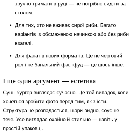
зручно тримати в руці — не потрібно сидіти за
столом.
Для тих, хто не вживає сирої риби. Багато
варіантів із обсмаженою начинкою або без риби
взагалі.
Для фанатів нових форматів. Це не черговий
рол і не банальний фастфуд — це щось інше.
І ще один аргумент — естетика
Суші-бургер виглядає сучасно. Це той випадок, коли
хочеться зробити фото перед тим, як з’їсти.
Структура не розпадається, шари видно, соус не
тече. Усе виглядає охайно й стильно — навіть у
простій упаковці.