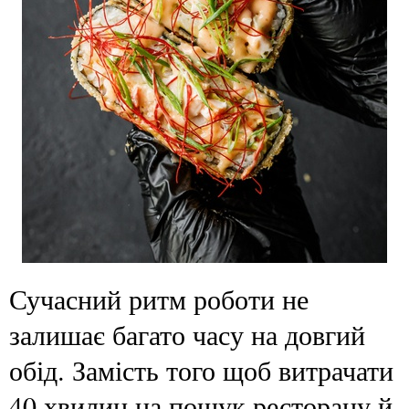
Сучасний ритм роботи не
залишає багато часу на довгий
обід. Замість того щоб витрачати
40 хвилин на пошук ресторану й