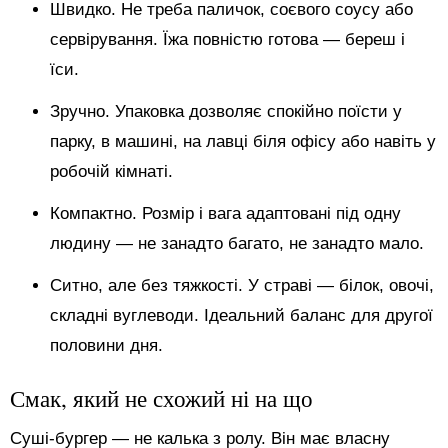
Швидко. Не треба паличок, соєвого соусу або
сервірування. Їжа повністю готова — береш і
їси.
Зручно. Упаковка дозволяє спокійно поїсти у
парку, в машині, на лавці біля офісу або навіть у
робочій кімнаті.
Компактно. Розмір і вага адаптовані під одну
людину — не занадто багато, не занадто мало.
Ситно, але без тяжкості. У страві — білок, овочі,
складні вуглеводи. Ідеальний баланс для другої
половини дня.
Смак, який не схожий ні на що
Суші-бургер — не калька з ролу. Він має власну