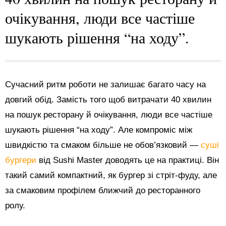
очікування, люди все частіше
шукають рішення “на ходу”.
Сучасний ритм роботи не залишає багато часу на
довгий обід. Замість того щоб витрачати 40 хвилин
на пошук ресторану й очікування, люди все частіше
шукають рішення “на ходу”. Але компроміс між
швидкістю та смаком більше не обов’язковий —
суші
бургери
від Sushi Master доводять це на практиці. Він
такий самий компактний, як бургер зі стріт-фуду, але
за смаковим профілем ближчий до ресторанного
ролу.