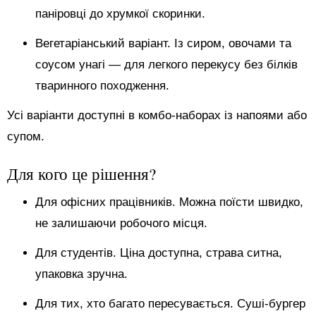
паніровці до хрумкої скоринки.
Вегетаріанський варіант. Із сиром, овочами та
соусом унагі — для легкого перекусу без білків
тваринного походження.
Усі варіанти доступні в комбо-наборах із напоями або
супом.
Для кого це рішення?
Для офісних працівників. Можна поїсти швидко,
не залишаючи робочого місця.
Для студентів. Ціна доступна, страва ситна,
упаковка зручна.
Для тих, хто багато пересувається. Суші-бургер