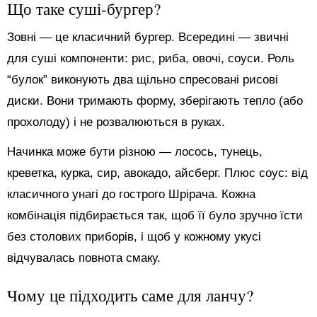
Що таке суші-бургер?
Зовні — це класичний бургер. Всередині — звичні
для суші компоненти: рис, риба, овочі, соуси. Роль
“булок” виконують два щільно спресовані рисові
диски. Вони тримають форму, зберігають тепло (або
прохолоду) і не розвалюються в руках.
Начинка може бути різною — лосось, тунець,
креветка, курка, сир, авокадо, айсберг. Плюс соус: від
класичного унагі до гострого Шрірача. Кожна
комбінація підбирається так, щоб її було зручно їсти
без столових приборів, і щоб у кожному укусі
відчувалась повнота смаку.
Чому це підходить саме для ланчу?