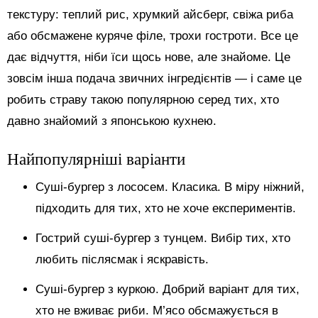
текстуру: теплий рис, хрумкий айсберг, свіжа риба
або обсмажене куряче філе, трохи гостроти. Все це
дає відчуття, ніби їси щось нове, але знайоме. Це
зовсім інша подача звичних інгредієнтів — і саме це
робить страву такою популярною серед тих, хто
давно знайомий з японською кухнею.
Найпопулярніші варіанти
Суші-бургер з лососем. Класика. В міру ніжний,
підходить для тих, хто не хоче експериментів.
Гострий суші-бургер з тунцем. Вибір тих, хто
любить післясмак і яскравість.
Суші-бургер з куркою. Добрий варіант для тих,
хто не вживає риби. М’ясо обсмажується в