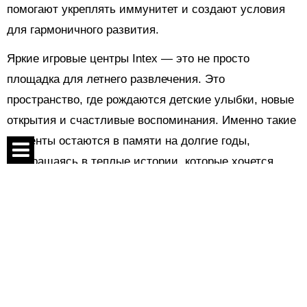
помогают укреплять иммунитет и создают условия
для гармоничного развития.
Яркие игровые центры Intex — это не просто
площадка для летнего развлечения. Это
пространство, где рождаются детские улыбки, новые
открытия и счастливые воспоминания. Именно такие
моменты остаются в памяти на долгие годы,
превращаясь в теплые истории, которые хочется
вспоминать снова и снова!
Спецпроекты
Контакты
Поделиться:
О проекте
Соглашение
Показать комментарии
Реклама