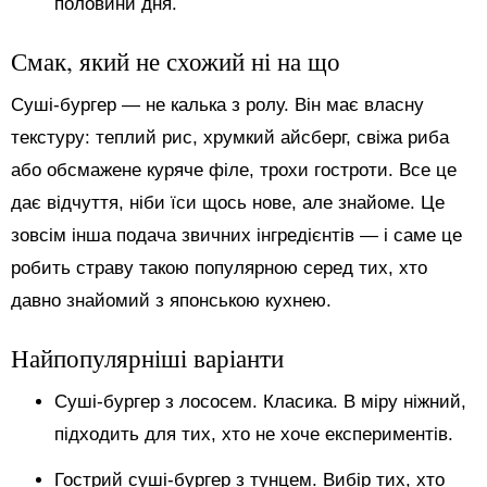
половини дня.
Смак, який не схожий ні на що
Суші-бургер — не калька з ролу. Він має власну
текстуру: теплий рис, хрумкий айсберг, свіжа риба
або обсмажене куряче філе, трохи гостроти. Все це
дає відчуття, ніби їси щось нове, але знайоме. Це
зовсім інша подача звичних інгредієнтів — і саме це
робить страву такою популярною серед тих, хто
давно знайомий з японською кухнею.
Найпопулярніші варіанти
Суші-бургер з лососем. Класика. В міру ніжний,
підходить для тих, хто не хоче експериментів.
Гострий суші-бургер з тунцем. Вибір тих, хто