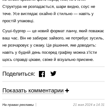
Структура не розпадається, шари видно, соус не
тече. Усе виглядає охайно й стильно — навіть у
простій упаковці.
Суші-бургер — це новий формат ланчу, який поважає
ваш час. Він не забирає зайвого, не потребує зусиль,
не розчаровує у смаку. Це рішення, яке доводить:
навіть у будній день посеред графіку можна з’їсти
щось справді цікаве, свіже й візуально приємне.
Поделиться:
Показать комментарии
На правах рекламы
21 мая 2024 в 14:31