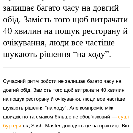
залишає багато часу на довгий
обід. Замість того щоб витрачати
40 хвилин на пошук ресторану й
очікування, люди все частіше
шукають рішення “на ходу”.
Сучасний ритм роботи не залишає багато часу на
довгий обід. Замість того щоб витрачати 40 хвилин
на пошук ресторану й очікування, люди все частіше
шукають рішення “на ходу”. Але компроміс між
швидкістю та смаком більше не обов’язковий —
суші
бургери
від Sushi Master доводять це на практиці. Він