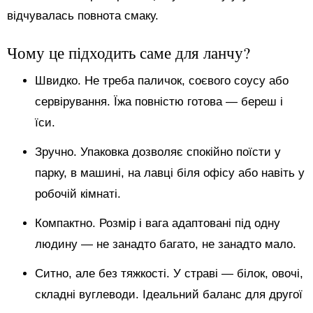
відчувалась повнота смаку.
Чому це підходить саме для ланчу?
Швидко. Не треба паличок, соєвого соусу або
сервірування. Їжа повністю готова — береш і
їси.
Зручно. Упаковка дозволяє спокійно поїсти у
парку, в машині, на лавці біля офісу або навіть у
робочій кімнаті.
Компактно. Розмір і вага адаптовані під одну
людину — не занадто багато, не занадто мало.
Ситно, але без тяжкості. У страві — білок, овочі,
складні вуглеводи. Ідеальний баланс для другої