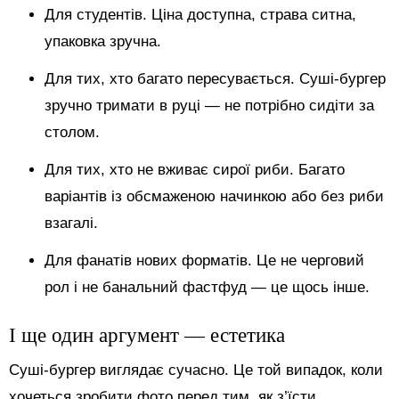
Для студентів. Ціна доступна, страва ситна,
упаковка зручна.
Для тих, хто багато пересувається. Суші-бургер
зручно тримати в руці — не потрібно сидіти за
столом.
Для тих, хто не вживає сирої риби. Багато
варіантів із обсмаженою начинкою або без риби
взагалі.
Для фанатів нових форматів. Це не черговий
рол і не банальний фастфуд — це щось інше.
І ще один аргумент — естетика
Суші-бургер виглядає сучасно. Це той випадок, коли
хочеться зробити фото перед тим, як з’їсти.