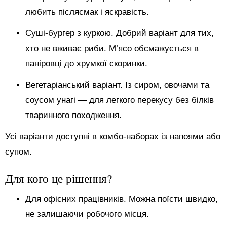
любить післясмак і яскравість.
Суші-бургер з куркою. Добрий варіант для тих,
хто не вживає риби. М’ясо обсмажується в
паніровці до хрумкої скоринки.
Вегетаріанський варіант. Із сиром, овочами та
соусом унагі — для легкого перекусу без білків
тваринного походження.
Усі варіанти доступні в комбо-наборах із напоями або
супом.
Для кого це рішення?
Для офісних працівників. Можна поїсти швидко,
не залишаючи робочого місця.