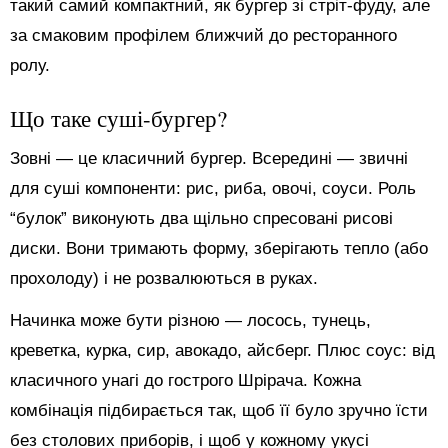
такий самий компактний, як бургер зі стріт-фуду, але
за смаковим профілем ближчий до ресторанного
ролу.
Що таке суші-бургер?
Зовні — це класичний бургер. Всередині — звичні
для суші компоненти: рис, риба, овочі, соуси. Роль
“булок” виконують два щільно спресовані рисові
диски. Вони тримають форму, зберігають тепло (або
прохолоду) і не розвалюються в руках.
Начинка може бути різною — лосось, тунець,
креветка, курка, сир, авокадо, айсберг. Плюс соус: від
класичного унагі до гострого Шрірача. Кожна
комбінація підбирається так, щоб її було зручно їсти
без столових приборів, і щоб у кожному укусі