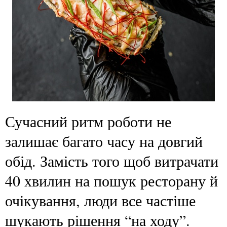
Сучасний ритм роботи не
залишає багато часу на довгий
обід. Замість того щоб витрачати
40 хвилин на пошук ресторану й
очікування, люди все частіше
шукають рішення “на ходу”.