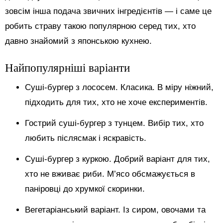
зовсім інша подача звичних інгредієнтів — і саме це
робить страву такою популярною серед тих, хто
давно знайомий з японською кухнею.
Найпопулярніші варіанти
Суші-бургер з лососем. Класика. В міру ніжний,
підходить для тих, хто не хоче експериментів.
Гострий суші-бургер з тунцем. Вибір тих, хто
любить післясмак і яскравість.
Суші-бургер з куркою. Добрий варіант для тих,
хто не вживає риби. М’ясо обсмажується в
паніровці до хрумкої скоринки.
Вегетаріанський варіант. Із сиром, овочами та