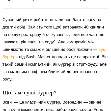
Сучасний ритм роботи не залишає багато часу на
довгий обід. Замість того щоб витрачати 40 хвилин
на пошук ресторану й очікування, люди все частіше
шукають рішення “на ходу”. Але компроміс між
швидкістю та смаком більше не обов’язковий —
суші
бургери
від Sushi Master доводять це на практиці. Він
такий самий компактний, як бургер зі стріт-фуду, але
за смаковим профілем ближчий до ресторанного
ролу.
Що таке суші-бургер?
Зовні — це класичний бургер. Всередині — звичні
для суші компоненти: рис, риба, овочі, соуси. Роль