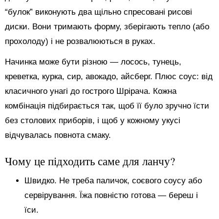
“булок” виконують два щільно спресовані рисові
диски. Вони тримають форму, зберігають тепло (або
прохолоду) і не розвалюються в руках.
Начинка може бути різною — лосось, тунець,
креветка, курка, сир, авокадо, айсберг. Плюс соус: від
класичного унагі до гострого Шрірача. Кожна
комбінація підбирається так, щоб її було зручно їсти
без столових приборів, і щоб у кожному укусі
відчувалась повнота смаку.
Чому це підходить саме для ланчу?
Швидко. Не треба паличок, соєвого соусу або
сервірування. Їжа повністю готова — береш і
їси.