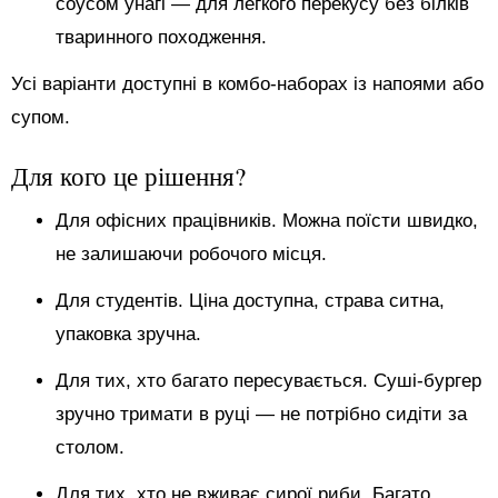
соусом унагі — для легкого перекусу без білків
тваринного походження.
Усі варіанти доступні в комбо-наборах із напоями або
супом.
Для кого це рішення?
Для офісних працівників. Можна поїсти швидко,
не залишаючи робочого місця.
Для студентів. Ціна доступна, страва ситна,
упаковка зручна.
Для тих, хто багато пересувається. Суші-бургер
зручно тримати в руці — не потрібно сидіти за
столом.
Для тих, хто не вживає сирої риби. Багато