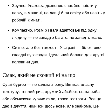
Зручно. Упаковка дозволяє спокійно поїсти у
парку, в машині, на лавці біля офісу або навіть у
робочій кімнаті.
Компактно. Розмір і вага адаптовані під одну
людину — не занадто багато, не занадто мало.
Ситно, але без тяжкості. У страві — білок, овочі,
складні вуглеводи. Ідеальний баланс для другої
половини дня.
Смак, який не схожий ні на що
Суші-бургер — не калька з ролу. Він має власну
текстуру: теплий рис, хрумкий айсберг, свіжа риба
або обсмажене куряче філе, трохи гостроти. Все це
дає відчуття, ніби їси щось нове, але знайоме. Це