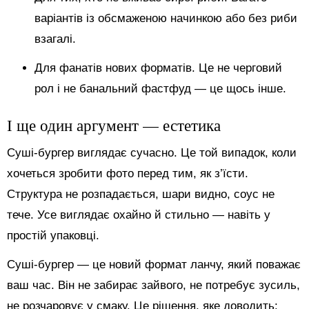
варіантів із обсмаженою начинкою або без риби
взагалі.
Для фанатів нових форматів. Це не черговий
рол і не банальний фастфуд — це щось інше.
І ще один аргумент — естетика
Суші-бургер виглядає сучасно. Це той випадок, коли
хочеться зробити фото перед тим, як з’їсти.
Структура не розпадається, шари видно, соус не
тече. Усе виглядає охайно й стильно — навіть у
простій упаковці.
Суші-бургер — це новий формат ланчу, який поважає
ваш час. Він не забирає зайвого, не потребує зусиль,
не розчаровує у смаку. Це рішення, яке доводить: