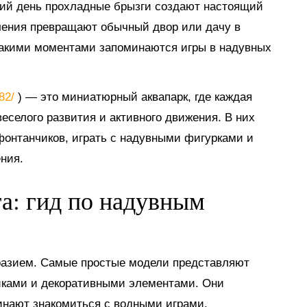
тний день прохладные брызги создают настоящий
ечения превращают обычный двор или дачу в
такими моментами запоминаются игры в надувных
882/
) — это миниатюрный аквапарк, где каждая
еселого развития и активного движения. В них
 фонтанчиков, играть с надувными фигурками и
ния.
га: гид по надувным
разием. Самые простые модели представляют
иками и декоративными элементами. Они
инают знакомиться с водными играми.