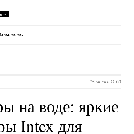
мес
Затвитить
15 июля в 11:00
ы на воде: яркие
ы Intex для