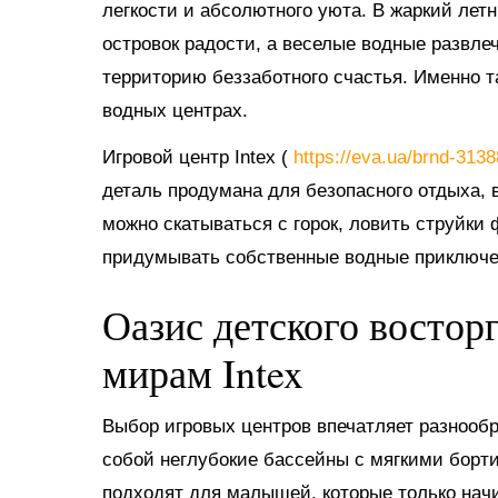
легкости и абсолютного уюта. В жаркий ле
островок радости, а веселые водные развл
территорию беззаботного счастья. Именно 
водных центрах.
Игровой центр Intex (
https://eva.ua/brnd-313
деталь продумана для безопасного отдыха, в
можно скатываться с горок, ловить струйки
придумывать собственные водные приключе
Оазис детского востор
мирам Intex
Выбор игровых центров впечатляет разнооб
собой неглубокие бассейны с мягкими борт
подходят для малышей, которые только нач