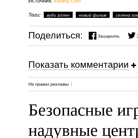
Источник:
variety.com
Теги:
вуди аллен
новый фильм
селена го
Поделиться:
Зашарить
Показать комментарии
На правах рекламы
Безопасные игр
надувные центр