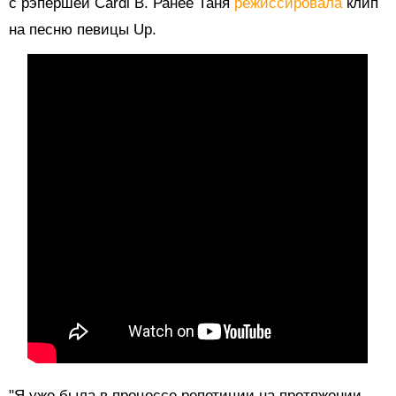
с рэпершей Cardi B. Ранее Таня
режиссировала
клип
на песню певицы Up.
"Я уже была в процессе репетиции на протяжении