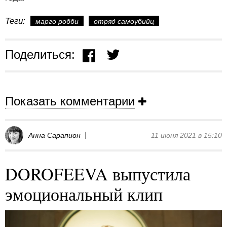
Теги:
марго робби
отряд самоубийц
Поделиться:
Показать комментарии
Анна Сарапион
11 июня 2021 в 15:10
DOROFEEVA выпустила
эмоциональный клип