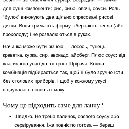
для суші компоненти: рис, риба, овочі, соуси. Роль
“булок” виконують два щільно спресовані рисові
диски. Вони тримають форму, зберігають тепло (або
прохолоду) і не розвалюються в руках.
Начинка може бути різною — лосось, тунець,
креветка, курка, сир, авокадо, айсберг. Плюс соус: від
класичного унагі до гострого Шрірача. Кожна
комбінація підбирається так, щоб її було зручно їсти
без столових приборів, і щоб у кожному укусі
відчувалась повнота смаку.
Чому це підходить саме для ланчу?
Швидко. Не треба паличок, соєвого соусу або
сервірування. Їжа повністю готова — береш і