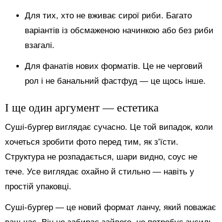
Для тих, хто не вживає сирої риби. Багато
варіантів із обсмаженою начинкою або без риби
взагалі.
Для фанатів нових форматів. Це не черговий
рол і не банальний фастфуд — це щось інше.
І ще один аргумент — естетика
Суші-бургер виглядає сучасно. Це той випадок, коли
хочеться зробити фото перед тим, як з’їсти.
Структура не розпадається, шари видно, соус не
тече. Усе виглядає охайно й стильно — навіть у
простій упаковці.
Суші-бургер — це новий формат ланчу, який поважає