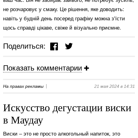
ваш час. Він не забирає зайвого, не потребує зусиль,
не розчаровує у смаку. Це рішення, яке доводить:
навіть у будній день посеред графіку можна з’їсти
щось справді цікаве, свіже й візуально приємне.
Поделиться:
Показать комментарии
На правах рекламы
21 мая 2024 в 14:31
Искусство дегустации виски
в Маудау
Виски – это не просто алкогольный напиток, это