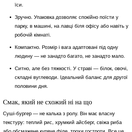
їси.
Зручно. Упаковка дозволяє спокійно поїсти у
парку, в машині, на лавці біля офісу або навіть у
робочій кімнаті.
Компактно. Розмір і вага адаптовані під одну
людину — не занадто багато, не занадто мало.
Ситно, але без тяжкості. У страві — білок, овочі,
складні вуглеводи. Ідеальний баланс для другої
половини дня.
Смак, який не схожий ні на що
Суші-бургер — не калька з ролу. Він має власну
текстуру: теплий рис, хрумкий айсберг, свіжа риба
або обсмажене куряче філе, трохи гостроти. Все це