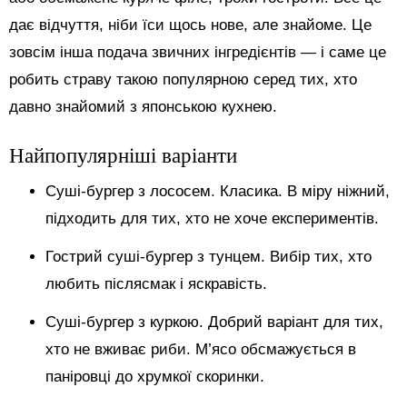
дає відчуття, ніби їси щось нове, але знайоме. Це
зовсім інша подача звичних інгредієнтів — і саме це
робить страву такою популярною серед тих, хто
давно знайомий з японською кухнею.
Найпопулярніші варіанти
Суші-бургер з лососем. Класика. В міру ніжний,
підходить для тих, хто не хоче експериментів.
Гострий суші-бургер з тунцем. Вибір тих, хто
любить післясмак і яскравість.
Суші-бургер з куркою. Добрий варіант для тих,
хто не вживає риби. М’ясо обсмажується в
паніровці до хрумкої скоринки.