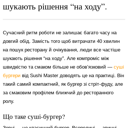
шукають рішення “на ходу”.
Сучасний ритм роботи не залишає багато часу на
довгий обід. Замість того щоб витрачати 40 хвилин
на пошук ресторану й очікування, люди все частіше
шукають рішення “на ходу”. Але компроміс між
швидкістю та смаком більше не обов’язковий —
суші
бургери
від Sushi Master доводять це на практиці. Він
такий самий компактний, як бургер зі стріт-фуду, але
за смаковим профілем ближчий до ресторанного
ролу.
Що таке суші-бургер?
Зовні — це класичний бургер. Всередині — звичні