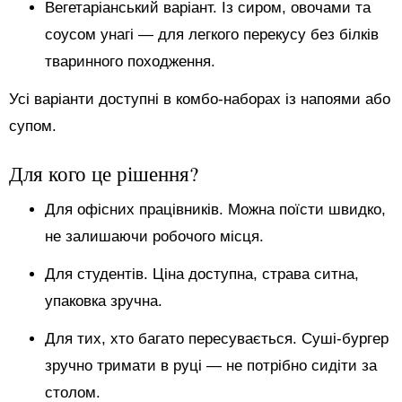
Вегетаріанський варіант. Із сиром, овочами та
соусом унагі — для легкого перекусу без білків
тваринного походження.
Усі варіанти доступні в комбо-наборах із напоями або
супом.
Для кого це рішення?
Для офісних працівників. Можна поїсти швидко,
не залишаючи робочого місця.
Для студентів. Ціна доступна, страва ситна,
упаковка зручна.
Для тих, хто багато пересувається. Суші-бургер
зручно тримати в руці — не потрібно сидіти за
столом.