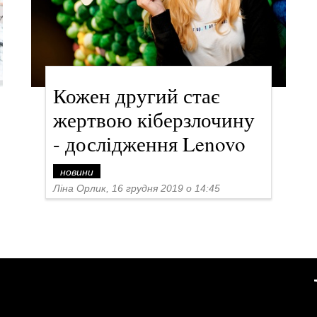
Кожен другий стає
жертвою кіберзлочину
- дослідження Lenovo
новини
Ліна Орлик, 16 грудня 2019 о 14:45