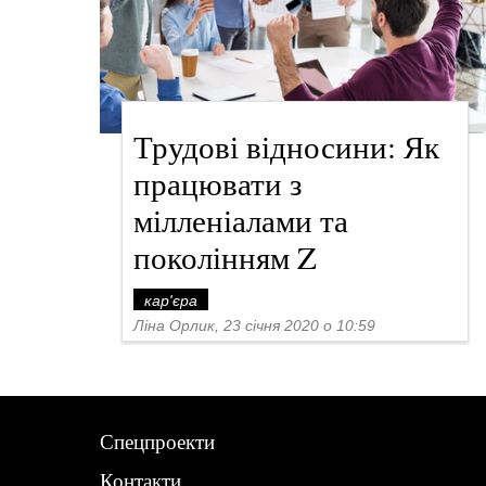
Трудові відносини: Як
працювати з
мілленіалами та
поколінням Z
кар'єра
Ліна Орлик, 23 січня 2020 о 10:59
Спецпроекти
Контакти