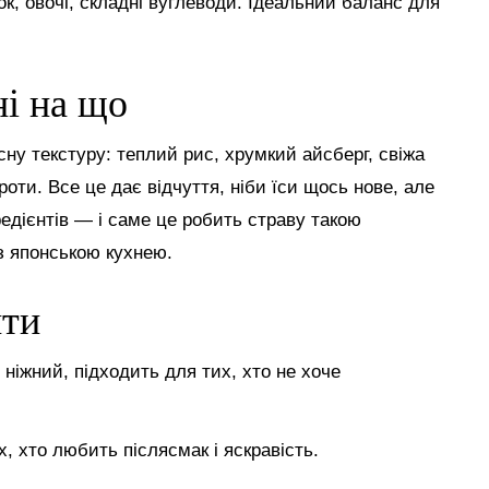
ок, овочі, складні вуглеводи. Ідеальний баланс для
ні на що
сну текстуру: теплий рис, хрумкий айсберг, свіжа
оти. Все це дає відчуття, ніби їси щось нове, але
едієнтів — і саме це робить страву такою
з японською кухнею.
нти
 ніжний, підходить для тих, хто не хоче
х, хто любить післясмак і яскравість.