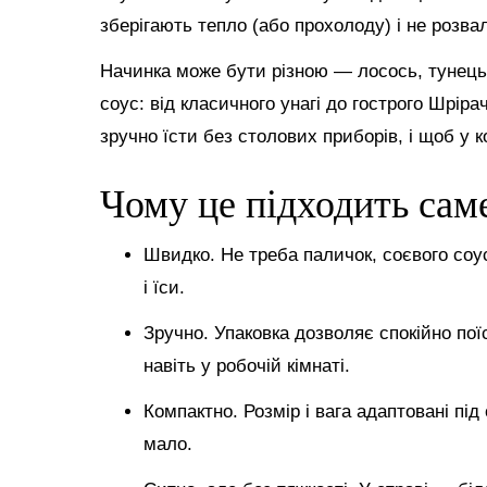
зберігають тепло (або прохолоду) і не розва
Начинка може бути різною — лосось, тунець, 
соус: від класичного унагі до гострого Шріра
зручно їсти без столових приборів, і щоб у 
Чому це підходить сам
Швидко. Не треба паличок, соєвого соу
і їси.
Зручно. Упаковка дозволяє спокійно поїс
навіть у робочій кімнаті.
Компактно. Розмір і вага адаптовані пі
мало.