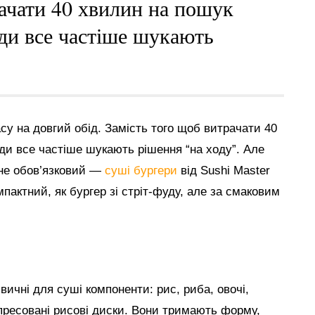
рачати 40 хвилин на пошук
юди все частіше шукають
у на довгий обід. Замість того щоб витрачати 40
ди все частіше шукають рішення “на ходу”. Але
 не обов’язковий —
суші бургери
від Sushi Master
мпактний, як бургер зі стріт-фуду, але за смаковим
ичні для суші компоненти: рис, риба, овочі,
пресовані рисові диски. Вони тримають форму,