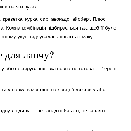
люються в руках.
креветка, курка, сир, авокадо, айсберг. Плюс
ча. Кожна комбінація підбирається так, щоб її було
кожному укусі відчувалась повнота смаку.
е для ланчу?
су або сервірування. Їжа повністю готова — береш
ти у парку, в машині, на лавці біля офісу або
д одну людину — не занадто багато, не занадто