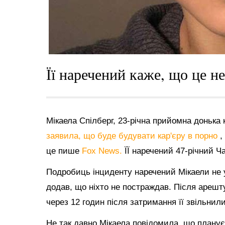
Її наречений каже, що це н
Мікаела Спілберг, 23-річна прийомна донька 
заявила, що буде будувати кар'єру в порно
,
це пише
Fox News.
ЇЇ наречений 47-річний Ч
Подробиць інциденту наречений Мікаели не у
додав, що ніхто не постраждав. Після арешту 
через 12 годин після затримання її звільнили
Не так давно Мікаела повідомила, що планує