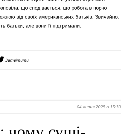
озповіла, що сподівається, що робота в порно
лежною від своїх американських батьків. Звичайно,
ють батьки,
але вони її підтримали.
Затвітити
04 липня 2025 о 15:30
: чому суші-