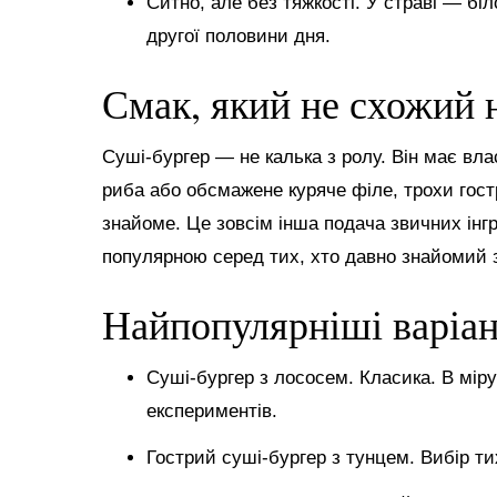
Ситно, але без тяжкості. У страві — біл
другої половини дня.
Смак, який не схожий 
Суші-бургер — не калька з ролу. Він має вла
риба або обсмажене куряче філе, трохи гостр
знайоме. Це зовсім інша подача звичних інгр
популярною серед тих, хто давно знайомий 
Найпопулярніші варіа
Суші-бургер з лососем. Класика. В міру
експериментів.
Гострий суші-бургер з тунцем. Вибір ти