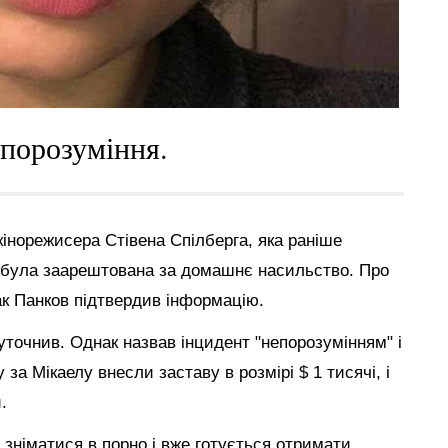
епорозуміння.
кінорежисера Стівена Спілберга, яка раніше
 була заарештована за домашнє насильство. Про
ак Панков підтвердив інформацію.
точнив. Однак назвав інцидент "непорозумінням" і
за Мікаелу внесли заставу в розмірі $ 1 тисячі, і
.
 зніматися в порно і вже готується отримати