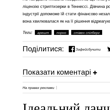
ліцензію стриптизерки в Теннессі.
Дівчина р
індустрії допоможе їй стати фінансово неза
вона хвилювалася як на її рішення відреагу
Теги:
арешт
порно
стівен спілберг
Поділитися:
Зафейсбучити
Показати коментарі
На правах реклами
Ідеальний ланч