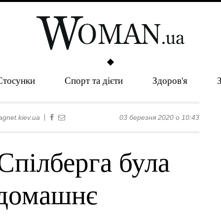
Стосунки
Спорт та дієти
Здоров'я
gnet.kiev.ua
03 березня 2020 о 10:43
Спілберга була
 домашнє