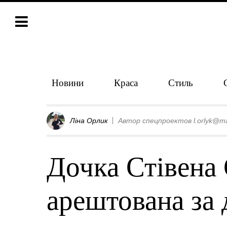
Новини
Краса
Стиль
Ліна Орлик
Автор спецпроектов l.orlyk@ma
Дочка Стівена 
арештована за