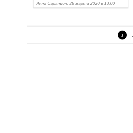
Анна Сарапион, 25 марта 2020 в 13:00
1
Спецпроекты
Контакты
О проекте
Соглашение
Реклама