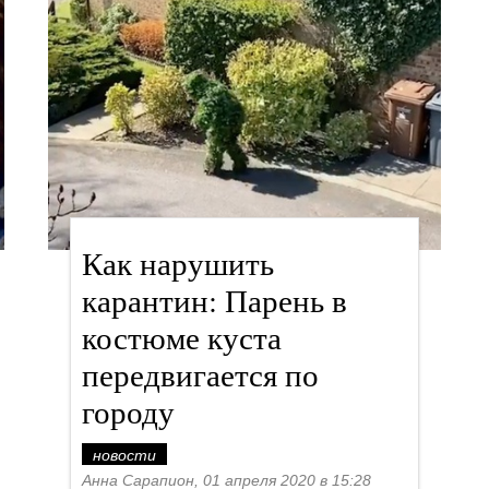
Как нарушить
карантин: Парень в
костюме куста
передвигается по
городу
новости
Анна Сарапион, 01 апреля 2020 в 15:28