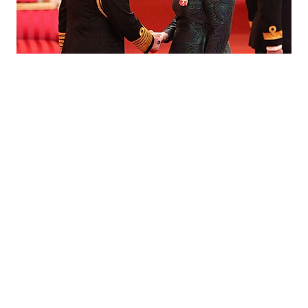
Адель получила Орден Британской империи
Анна Опря, 19 декабря 2013 в 17:33
новости
Спецпроекты
Контакты
О проекте
Соглашение
Реклама