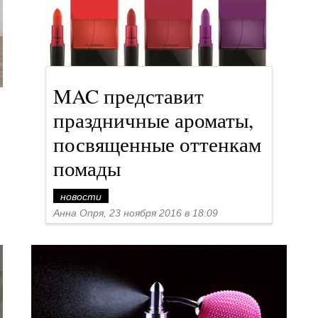
MAC представит
праздничные ароматы,
посвященные оттенкам
помады
новости
Анна Опря, 23 ноября 2016 в 18:09