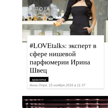
#LOVEtalks: эксперт в
сфере нишевой
парфюмерии Ирина
Швец
красота
Анна Опря, 15 ноября 2016 в 11:37