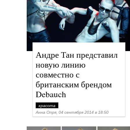
Андре Тан представил
новую линию
совместно с
британским брендом
Debauch
красота
Анна Опря, 04 сентября 2014 в 18:50