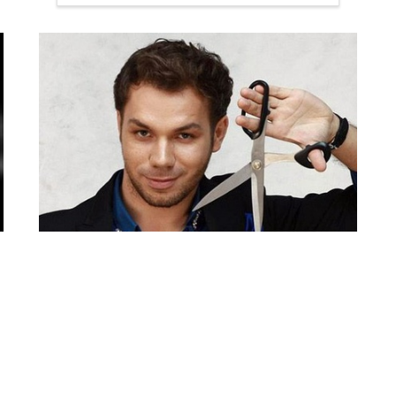
Андре Тан приглашает
на мастер-класс
«Умный гардероб»
красота