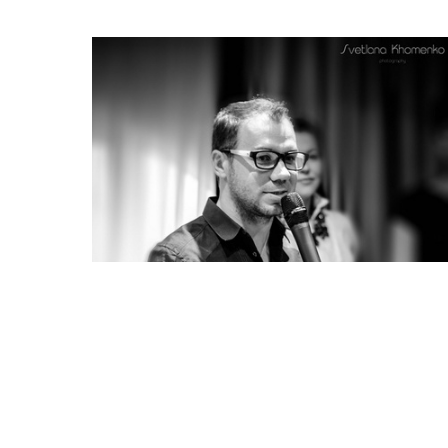
Что должно быть в
твоем гардеробе:
Андре Тан дал модные
советы