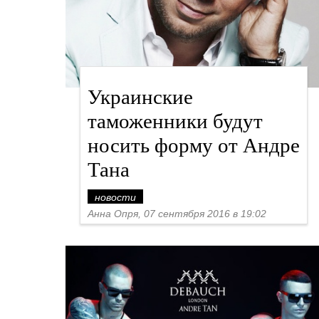
Украинские
таможенники будут
носить форму от Андре
Тана
новости
Анна Опря, 07 сентября 2016 в 19:02