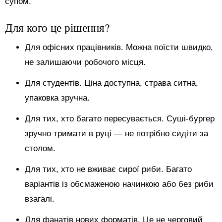
супом.
Для кого це рішення?
Для офісних працівників. Можна поїсти швидко,
не залишаючи робочого місця.
Для студентів. Ціна доступна, страва ситна,
упаковка зручна.
Для тих, хто багато пересувається. Суші-бургер
зручно тримати в руці — не потрібно сидіти за
столом.
Для тих, хто не вживає сирої риби. Багато
варіантів із обсмаженою начинкою або без риби
взагалі.
Для фанатів нових форматів. Це не черговий