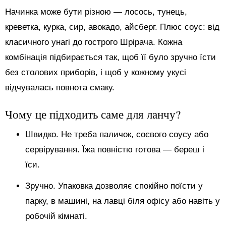
Начинка може бути різною — лосось, тунець,
креветка, курка, сир, авокадо, айсберг. Плюс соус: від
класичного унагі до гострого Шрірача. Кожна
комбінація підбирається так, щоб її було зручно їсти
без столових приборів, і щоб у кожному укусі
відчувалась повнота смаку.
Чому це підходить саме для ланчу?
Швидко. Не треба паличок, соєвого соусу або
сервірування. Їжа повністю готова — береш і
їси.
Зручно. Упаковка дозволяє спокійно поїсти у
парку, в машині, на лавці біля офісу або навіть у
робочій кімнаті.