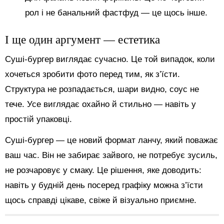
рол і не банальний фастфуд — це щось інше.
І ще один аргумент — естетика
Суші-бургер виглядає сучасно. Це той випадок, коли
хочеться зробити фото перед тим, як з’їсти.
Структура не розпадається, шари видно, соус не
тече. Усе виглядає охайно й стильно — навіть у
простій упаковці.
Суші-бургер — це новий формат ланчу, який поважає
ваш час. Він не забирає зайвого, не потребує зусиль,
не розчаровує у смаку. Це рішення, яке доводить:
навіть у будній день посеред графіку можна з’їсти
щось справді цікаве, свіже й візуально приємне.