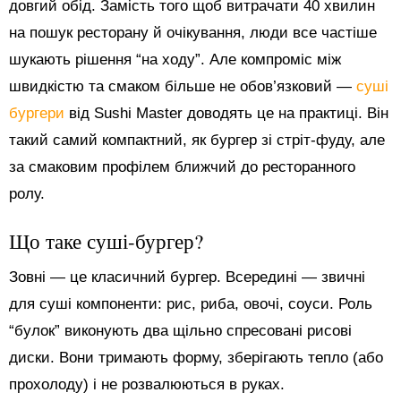
довгий обід. Замість того щоб витрачати 40 хвилин
на пошук ресторану й очікування, люди все частіше
шукають рішення “на ходу”. Але компроміс між
швидкістю та смаком більше не обов’язковий —
суші
бургери
від Sushi Master доводять це на практиці. Він
такий самий компактний, як бургер зі стріт-фуду, але
за смаковим профілем ближчий до ресторанного
ролу.
Що таке суші-бургер?
Зовні — це класичний бургер. Всередині — звичні
для суші компоненти: рис, риба, овочі, соуси. Роль
“булок” виконують два щільно спресовані рисові
диски. Вони тримають форму, зберігають тепло (або
прохолоду) і не розвалюються в руках.