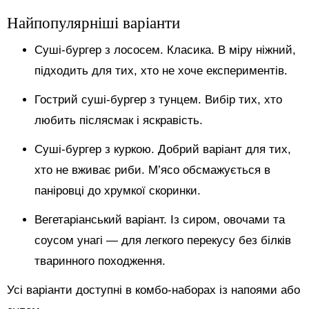
Найпопулярніші варіанти
Суші-бургер з лососем. Класика. В міру ніжний,
підходить для тих, хто не хоче експериментів.
Гострий суші-бургер з тунцем. Вибір тих, хто
любить післясмак і яскравість.
Суші-бургер з куркою. Добрий варіант для тих,
хто не вживає риби. М’ясо обсмажується в
паніровці до хрумкої скоринки.
Вегетаріанський варіант. Із сиром, овочами та
соусом унагі — для легкого перекусу без білків
тваринного походження.
Усі варіанти доступні в комбо-наборах із напоями або