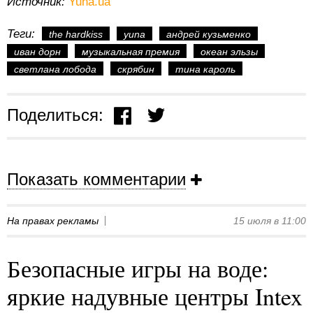
Источник:
Yuna.ua
Теги:
the hardkiss
yuna
андрей кузьменко
иван дорн
музыкальная премия
океан эльзы
светлана лобода
скрябин
тина кароль
Поделиться:
Показать комментарии
На правах рекламы
15 июля в 11:00
Безопасные игры на воде:
яркие надувные центры Intex