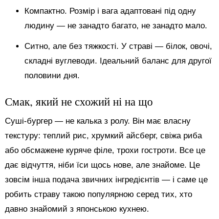
Компактно. Розмір і вага адаптовані під одну
людину — не занадто багато, не занадто мало.
Ситно, але без тяжкості. У страві — білок, овочі,
складні вуглеводи. Ідеальний баланс для другої
половини дня.
Смак, який не схожий ні на що
Суші-бургер — не калька з ролу. Він має власну
текстуру: теплий рис, хрумкий айсберг, свіжа риба
або обсмажене куряче філе, трохи гостроти. Все це
дає відчуття, ніби їси щось нове, але знайоме. Це
зовсім інша подача звичних інгредієнтів — і саме це
робить страву такою популярною серед тих, хто
давно знайомий з японською кухнею.