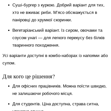
Суші-бургер з куркою. Добрий варіант для тих,
хто не вживає риби. М’ясо обсмажується в
паніровці до хрумкої скоринки.
Вегетаріанський варіант. Із сиром, овочами та
соусом унагі — для легкого перекусу без білків
тваринного походження.
Усі варіанти доступні в комбо-наборах із напоями або
супом.
Для кого це рішення?
Для офісних працівників. Можна поїсти швидко,
не залишаючи робочого місця.
Для студентів. Ціна доступна, страва ситна,