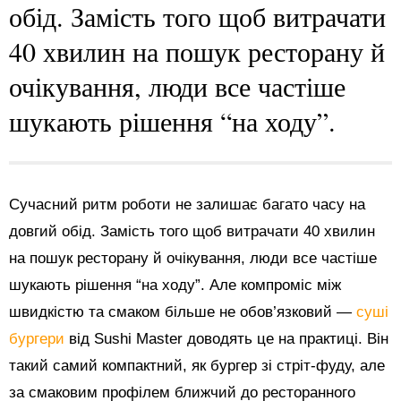
обід. Замість того щоб витрачати
40 хвилин на пошук ресторану й
очікування, люди все частіше
шукають рішення “на ходу”.
Сучасний ритм роботи не залишає багато часу на
довгий обід. Замість того щоб витрачати 40 хвилин
на пошук ресторану й очікування, люди все частіше
шукають рішення “на ходу”. Але компроміс між
швидкістю та смаком більше не обов’язковий —
суші
бургери
від Sushi Master доводять це на практиці. Він
такий самий компактний, як бургер зі стріт-фуду, але
за смаковим профілем ближчий до ресторанного