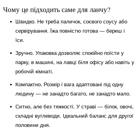
Чому це підходить саме для ланчу?
Швидко. Не треба паличок, соєвого соусу або
сервірування. Їжа повністю готова — береш і
їси.
Зручно. Упаковка дозволяє спокійно поїсти у
парку, в машині, на лавці біля офісу або навіть у
робочій кімнаті.
Компактно. Розмір і вага адаптовані під одну
людину — не занадто багато, не занадто мало.
Ситно, але без тяжкості. У страві — білок, овочі,
складні вуглеводи. Ідеальний баланс для другої
половини дня.