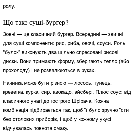
ролу.
Що таке суші-бургер?
Зовні — це класичний бургер. Всередині — звичні
для суші компоненти: рис, риба, овочі, соуси. Роль
“булок” виконують два щільно спресовані рисові
диски. Вони тримають форму, зберігають тепло (або
прохолоду) і не розвалюються в руках.
Начинка може бути різною — лосось, тунець,
креветка, курка, сир, авокадо, айсберг. Плюс соус: від
класичного унагі до гострого Шрірача. Кожна
комбінація підбирається так, щоб її було зручно їсти
без столових приборів, і щоб у кожному укусі
відчувалась повнота смаку.