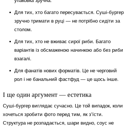
упаковка зручна.
Для тих, хто багато пересувається. Суші-бургер
зручно тримати в руці — не потрібно сидіти за
столом.
Для тих, хто не вживає сирої риби. Багато
варіантів із обсмаженою начинкою або без риби
взагалі.
Для фанатів нових форматів. Це не черговий
рол і не банальний фастфуд — це щось інше.
І ще один аргумент — естетика
Суші-бургер виглядає сучасно. Це той випадок, коли
хочеться зробити фото перед тим, як з’їсти.
Структура не розпадається, шари видно, соус не