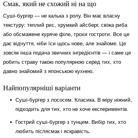
Смак, який не схожий ні на що
Суші-бургер — не калька з ролу. Він має власну
текстуру: теплий рис, хрумкий айсберг, свіжа риба
або обсмажене куряче філе, трохи гостроти. Все це
дає відчуття, ніби їси щось нове, але знайоме. Це
зовсім інша подача звичних інгредієнтів — і саме це
робить страву такою популярною серед тих, хто
давно знайомий з японською кухнею.
Найпопулярніші варіанти
Суші-бургер з лососем. Класика. В міру ніжний,
підходить для тих, хто не хоче експериментів.
Гострий суші-бургер з тунцем. Вибір тих, хто
любить післясмак і яскравість.