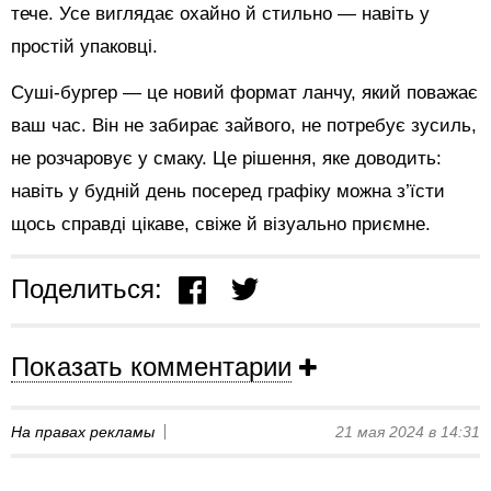
тече. Усе виглядає охайно й стильно — навіть у
простій упаковці.
Суші-бургер — це новий формат ланчу, який поважає
ваш час. Він не забирає зайвого, не потребує зусиль,
не розчаровує у смаку. Це рішення, яке доводить:
навіть у будній день посеред графіку можна з’їсти
щось справді цікаве, свіже й візуально приємне.
Поделиться:
Показать комментарии
На правах рекламы
21 мая 2024 в 14:31