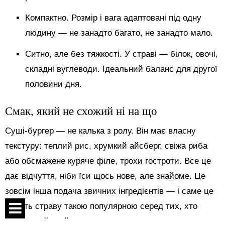
Компактно. Розмір і вага адаптовані під одну
людину — не занадто багато, не занадто мало.
Ситно, але без тяжкості. У страві — білок, овочі,
складні вуглеводи. Ідеальний баланс для другої
половини дня.
Смак, який не схожий ні на що
Суші-бургер — не калька з ролу. Він має власну
текстуру: теплий рис, хрумкий айсберг, свіжа риба
або обсмажене куряче філе, трохи гостроти. Все це
дає відчуття, ніби їси щось нове, але знайоме. Це
зовсім інша подача звичних інгредієнтів — і саме це
робить страву такою популярною серед тих, хто
давно знайомий з японською кухнею.