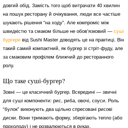
довгий обід. Замість того щоб витрачати 40 хвилин
на пошук ресторану й очікування, люди все частіше
шукають рішення “на ходу”. Але компроміс між
швидкістю та смаком більше не обов’язковий —
суші
бургери
від Sushi Master доводять це на практиці. Він
такий самий компактний, як бургер зі стріт-фуду, але
за смаковим профілем ближчий до ресторанного
ролу.
Що таке суші-бургер?
Зовні — це класичний бургер. Всередині — звичні
для суші компоненти: рис, риба, овочі, соуси. Роль
“булок” виконують два щільно спресовані рисові
диски. Вони тримають форму, зберігають тепло (або
прохолоду) і не розвалюються в руках.