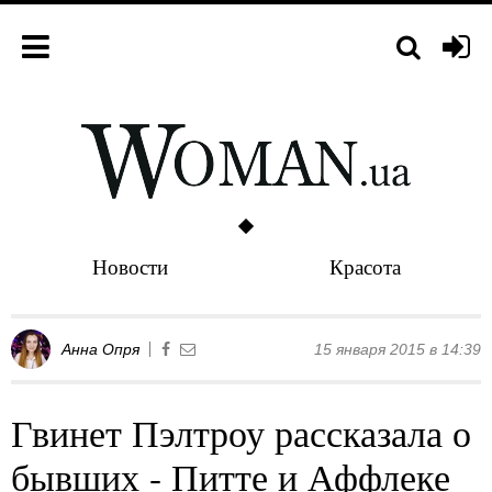
Новости
Красота
Анна Опря
15 января 2015 в 14:39
Гвинет Пэлтроу рассказала о
бывших - Питте и Аффлеке