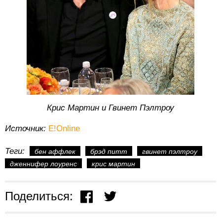
Крис Мартин и Гвинет Пэлтроу
Источник:
E!Online
Теги:
бен аффлек
брэд питт
гвинет пэлтроу
дженнифер лоуренс
крис мартин
Поделиться: