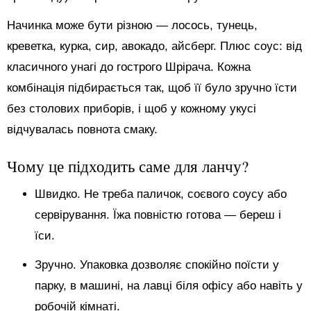
Начинка може бути різною — лосось, тунець,
креветка, курка, сир, авокадо, айсберг. Плюс соус: від
класичного унагі до гострого Шрірача. Кожна
комбінація підбирається так, щоб її було зручно їсти
без столових приборів, і щоб у кожному укусі
відчувалась повнота смаку.
Чому це підходить саме для ланчу?
Швидко. Не треба паличок, соєвого соусу або
сервірування. Їжа повністю готова — береш і
їси.
Зручно. Упаковка дозволяє спокійно поїсти у
парку, в машині, на лавці біля офісу або навіть у
робочій кімнаті.