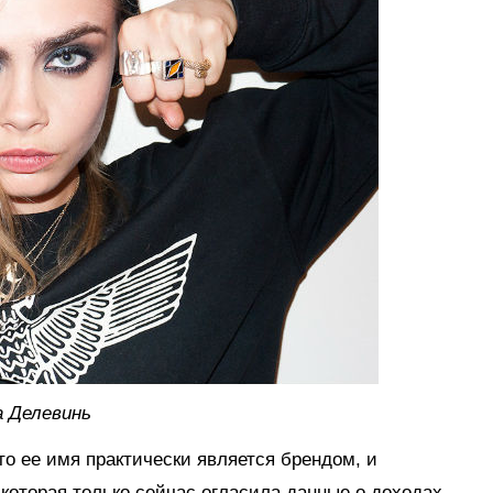
а Делевинь
что ее имя практически является брендом, и
которая только сейчас огласила данные о доходах