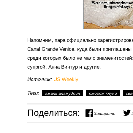
Напомним, пара официально зарегистрирова
Canal Grande Venice, куда были приглашены
среди которых было не мало знаменитостей
супргой, Анна Винтур и другие.
Источник:
US Weekly
Теги:
амаль аламуддин
джордж клуни
сва
Поделиться:
Зашарить