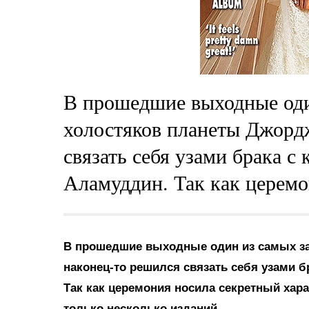
В прошедшие выходные оди
холостяков планеты Джорд
связать себя узами брака с
Аламуддин. Так как церемо
В прошедшие выходные один из самых з
наконец-то решился связать себя узами 
Так как церемония носила секретный хар
только несколько изданий.