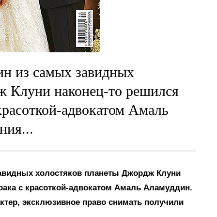
н из самых завидных
ж Клуни наконец-то решился
 красоткой-адвокатом Амаль
ния...
авидных холостяков планеты Джордж Клуни
брака с красоткой-адвокатом Амаль Аламуддин.
актер, эксклюзивное право снимать получили