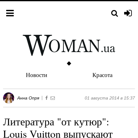
Новости
Красота
Анна Опря
01 августа 2014 в 15:37
Литература "от кутюр":
Louis Vuitton выпускают