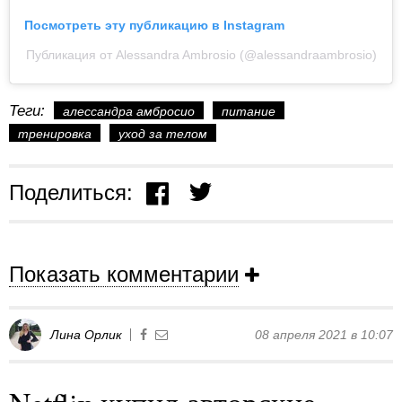
Посмотреть эту публикацию в Instagram
Публикация от Alessandra Ambrosio (@alessandraambrosio)
Теги:
алессандра амбросио
питание
тренировка
уход за телом
Поделиться:
Показать комментарии
Лина Орлик
08 апреля 2021 в 10:07