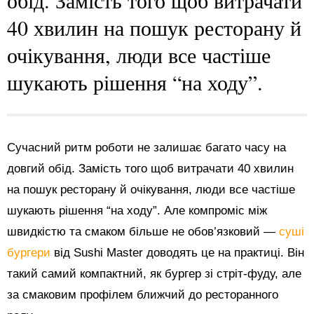
40 хвилин на пошук ресторану й
очікування, люди все частіше
шукають рішення “на ходу”.
Сучасний ритм роботи не залишає багато часу на
довгий обід. Замість того щоб витрачати 40 хвилин
на пошук ресторану й очікування, люди все частіше
шукають рішення “на ходу”. Але компроміс між
швидкістю та смаком більше не обов’язковий —
суші
бургери
від Sushi Master доводять це на практиці. Він
такий самий компактний, як бургер зі стріт-фуду, але
за смаковим профілем ближчий до ресторанного