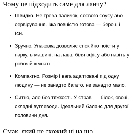
Чому це підходить саме для ланчу?
Швидко. Не треба паличок, соєвого соусу або
сервірування. Їжа повністю готова — береш і
їси.
Зручно. Упаковка дозволяє спокійно поїсти у
парку, в машині, на лавці біля офісу або навіть у
робочій кімнаті.
Компактно. Розмір і вага адаптовані під одну
людину — не занадто багато, не занадто мало.
Ситно, але без тяжкості. У страві — білок, овочі,
складні вуглеводи. Ідеальний баланс для другої
половини дня.
Смак, який не схожий ні на що