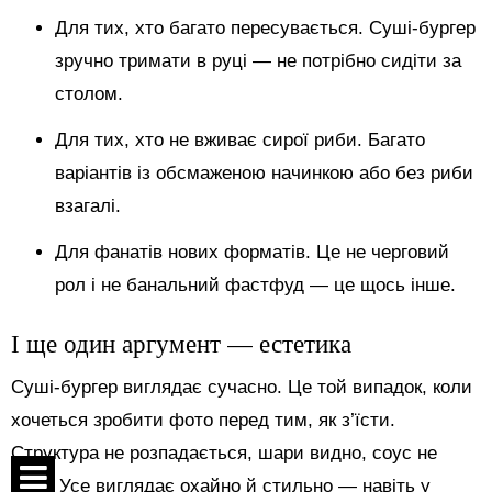
Для тих, хто багато пересувається. Суші-бургер
зручно тримати в руці — не потрібно сидіти за
столом.
Для тих, хто не вживає сирої риби. Багато
варіантів із обсмаженою начинкою або без риби
взагалі.
Для фанатів нових форматів. Це не черговий
рол і не банальний фастфуд — це щось інше.
І ще один аргумент — естетика
Суші-бургер виглядає сучасно. Це той випадок, коли
хочеться зробити фото перед тим, як з’їсти.
Структура не розпадається, шари видно, соус не
тече. Усе виглядає охайно й стильно — навіть у