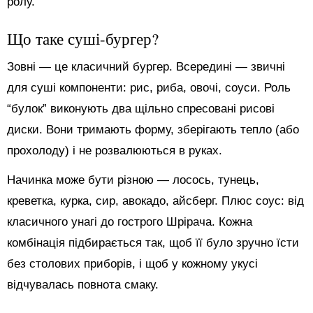
ролу.
Що таке суші-бургер?
Зовні — це класичний бургер. Всередині — звичні
для суші компоненти: рис, риба, овочі, соуси. Роль
“булок” виконують два щільно спресовані рисові
диски. Вони тримають форму, зберігають тепло (або
прохолоду) і не розвалюються в руках.
Начинка може бути різною — лосось, тунець,
креветка, курка, сир, авокадо, айсберг. Плюс соус: від
класичного унагі до гострого Шрірача. Кожна
комбінація підбирається так, щоб її було зручно їсти
без столових приборів, і щоб у кожному укусі
відчувалась повнота смаку.