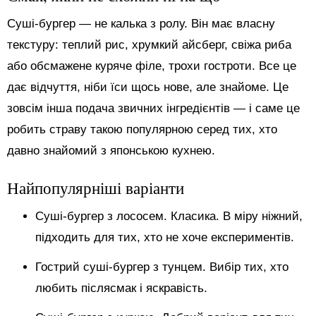
Суші-бургер — не калька з ролу. Він має власну
текстуру: теплий рис, хрумкий айсберг, свіжа риба
або обсмажене куряче філе, трохи гостроти. Все це
дає відчуття, ніби їси щось нове, але знайоме. Це
зовсім інша подача звичних інгредієнтів — і саме це
робить страву такою популярною серед тих, хто
давно знайомий з японською кухнею.
Найпопулярніші варіанти
Суші-бургер з лососем. Класика. В міру ніжний,
підходить для тих, хто не хоче експериментів.
Гострий суші-бургер з тунцем. Вибір тих, хто
любить післясмак і яскравість.