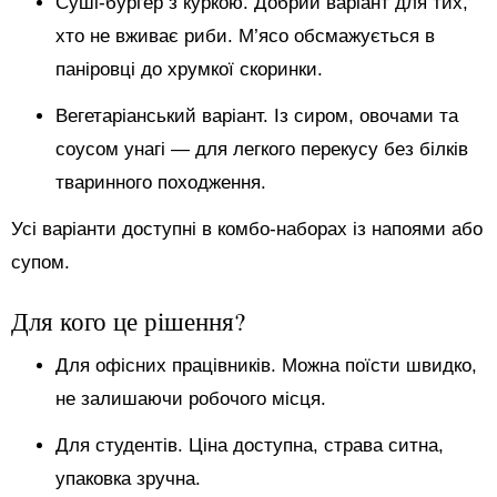
Суші-бургер з куркою. Добрий варіант для тих,
хто не вживає риби. М’ясо обсмажується в
паніровці до хрумкої скоринки.
Вегетаріанський варіант. Із сиром, овочами та
соусом унагі — для легкого перекусу без білків
тваринного походження.
Усі варіанти доступні в комбо-наборах із напоями або
супом.
Для кого це рішення?
Для офісних працівників. Можна поїсти швидко,
не залишаючи робочого місця.
Для студентів. Ціна доступна, страва ситна,
упаковка зручна.