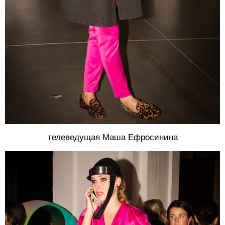
телеведущая Маша Ефросинина