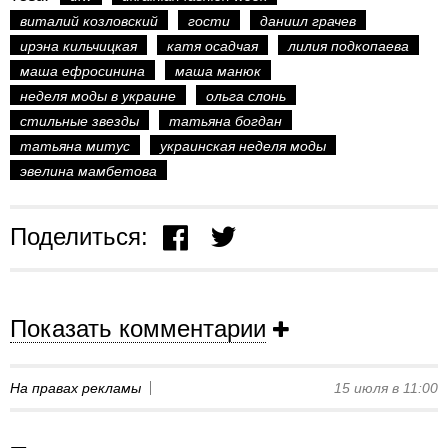
виталий козловский
гости
даниил грачев
ирэна кильчицкая
катя осадчая
лилия подкопаева
маша ефросинина
маша манюк
неделя моды в украине
ольга слонь
стильные звезды
татьяна богдан
татьяна митус
украинская неделя моды
эвелина мамбетова
Поделиться:
Показать комментарии
На правах рекламы
15 июля в 11:00