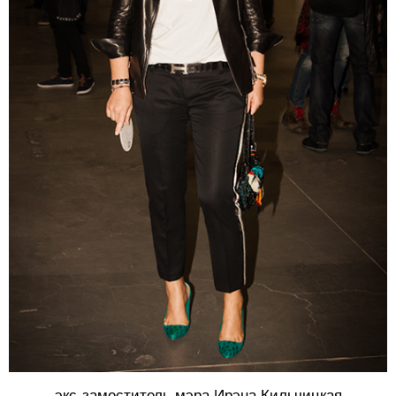
экс-заместитель мэра Ирэна Кильчицкая