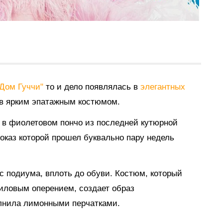
"Дом Гуччи"
то и дело появлялась в
элегантных
ов ярким эпатажным костюмом.
в в фиолетовом пончо из последней кутюрной
показ которой прошел буквально пару недель
с подиума, вплоть до обуви. Костюм, который
лиловым оперением, создает образ
олнила лимонными перчатками.