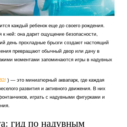
мится каждый ребенок еще до своего рождения.
я к ней: она дарит ощущение безопасности,
тний день прохладные брызги создают настоящий
ечения превращают обычный двор или дачу в
такими моментами запоминаются игры в надувных
882/
) — это миниатюрный аквапарк, где каждая
еселого развития и активного движения. В них
 фонтанчиков, играть с надувными фигурками и
ния.
га: гид по надувным