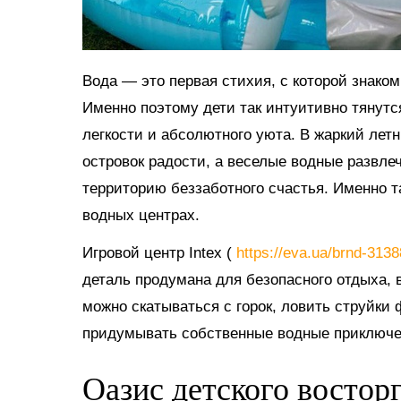
Вода — это первая стихия, с которой знако
Именно поэтому дети так интуитивно тянутс
легкости и абсолютного уюта. В жаркий ле
островок радости, а веселые водные развл
территорию беззаботного счастья. Именно 
водных центрах.
Игровой центр Intex (
https://eva.ua/brnd-313
деталь продумана для безопасного отдыха, в
можно скатываться с горок, ловить струйки
придумывать собственные водные приключе
Оазис детского востор