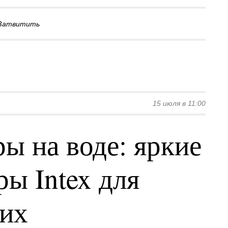
Затвитить
15 июля в 11:00
ы на воде: яркие
ы Intex для
ких