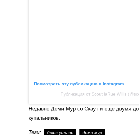
Посмотреть эту публикацию в Instagram
Публикация от Scout laRue Willis (@scou
Недавно Деми Мур со Скаут и еще двумя д
купальников.
Теги:
брюс уиллис
деми мур