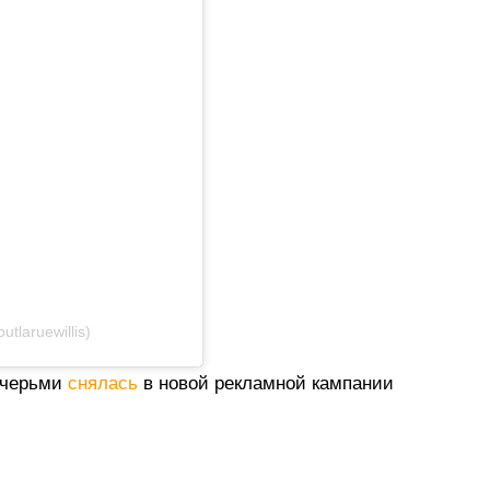
tlaruewillis)
очерьми
снялась
в новой рекламной кампании