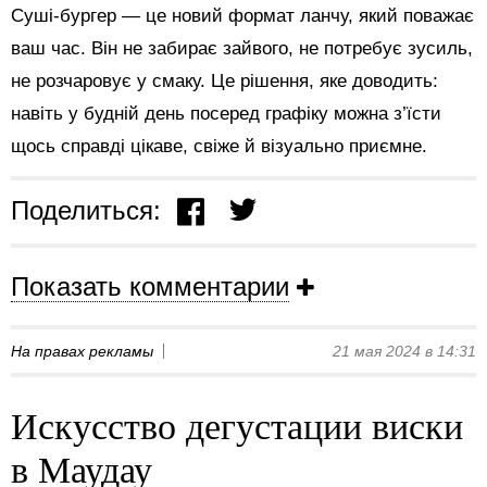
Суші-бургер — це новий формат ланчу, який поважає
ваш час. Він не забирає зайвого, не потребує зусиль,
не розчаровує у смаку. Це рішення, яке доводить:
навіть у будній день посеред графіку можна з’їсти
щось справді цікаве, свіже й візуально приємне.
Поделиться:
Показать комментарии
На правах рекламы
21 мая 2024 в 14:31
Искусство дегустации виски
в Маудау