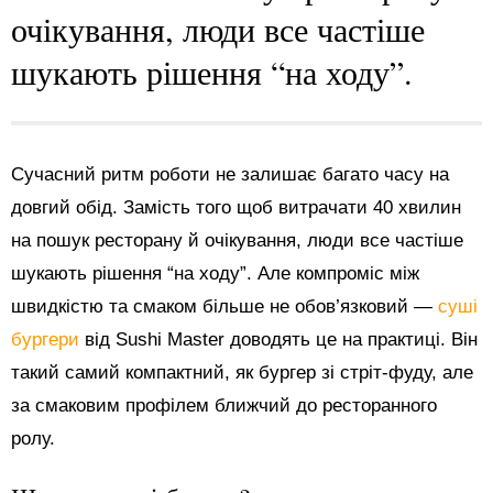
очікування, люди все частіше
шукають рішення “на ходу”.
Сучасний ритм роботи не залишає багато часу на
довгий обід. Замість того щоб витрачати 40 хвилин
на пошук ресторану й очікування, люди все частіше
шукають рішення “на ходу”. Але компроміс між
швидкістю та смаком більше не обов’язковий —
суші
бургери
від Sushi Master доводять це на практиці. Він
такий самий компактний, як бургер зі стріт-фуду, але
за смаковим профілем ближчий до ресторанного
ролу.