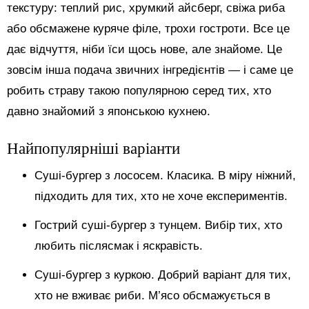
текстуру: теплий рис, хрумкий айсберг, свіжа риба
або обсмажене куряче філе, трохи гостроти. Все це
дає відчуття, ніби їси щось нове, але знайоме. Це
зовсім інша подача звичних інгредієнтів — і саме це
робить страву такою популярною серед тих, хто
давно знайомий з японською кухнею.
Найпопулярніші варіанти
Суші-бургер з лососем. Класика. В міру ніжний,
підходить для тих, хто не хоче експериментів.
Гострий суші-бургер з тунцем. Вибір тих, хто
любить післясмак і яскравість.
Суші-бургер з куркою. Добрий варіант для тих,
хто не вживає риби. М’ясо обсмажується в