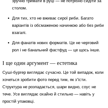
зручно тримати в руці — не потрібно сидіти за
столом.
Для тих, хто не вживає сирої риби. Багато
варіантів із обсмаженою начинкою або без риби
взагалі.
Для фанатів нових форматів. Це не черговий
рол і не банальний фастфуд — це щось інше.
І ще один аргумент — естетика
Суші-бургер виглядає сучасно. Це той випадок, коли
хочеться зробити фото перед тим, як з’їсти.
Структура не розпадається, шари видно, соус не
тече. Усе виглядає охайно й стильно — навіть у
простій упаковці.