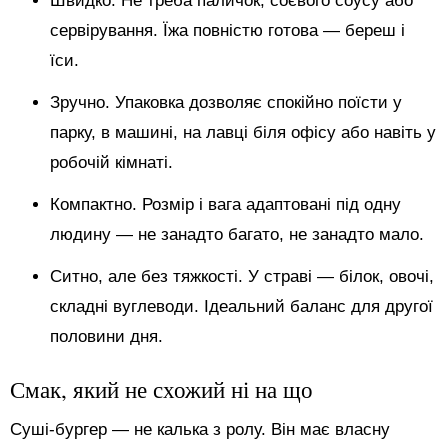
Швидко. Не треба паличок, соєвого соусу або
сервірування. Їжа повністю готова — береш і
їси.
Зручно. Упаковка дозволяє спокійно поїсти у
парку, в машині, на лавці біля офісу або навіть у
робочій кімнаті.
Компактно. Розмір і вага адаптовані під одну
людину — не занадто багато, не занадто мало.
Ситно, але без тяжкості. У страві — білок, овочі,
складні вуглеводи. Ідеальний баланс для другої
половини дня.
Смак, який не схожий ні на що
Суші-бургер — не калька з ролу. Він має власну