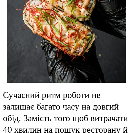
Сучасний ритм роботи не
залишає багато часу на довгий
обід. Замість того щоб витрачати
40 хвилин на пошук ресторану й