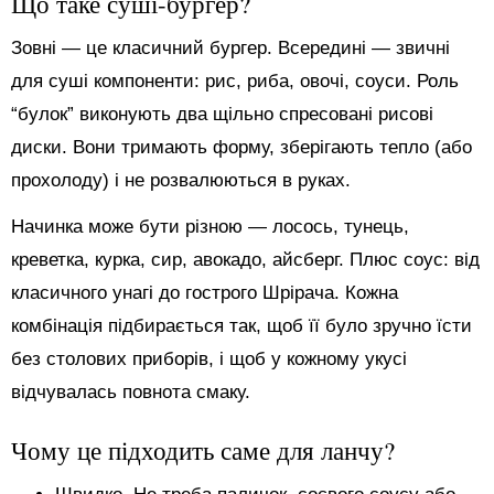
Що таке суші-бургер?
Зовні — це класичний бургер. Всередині — звичні
для суші компоненти: рис, риба, овочі, соуси. Роль
“булок” виконують два щільно спресовані рисові
диски. Вони тримають форму, зберігають тепло (або
прохолоду) і не розвалюються в руках.
Начинка може бути різною — лосось, тунець,
креветка, курка, сир, авокадо, айсберг. Плюс соус: від
класичного унагі до гострого Шрірача. Кожна
комбінація підбирається так, щоб її було зручно їсти
без столових приборів, і щоб у кожному укусі
відчувалась повнота смаку.
Чому це підходить саме для ланчу?