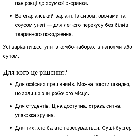
паніровці до хрумкої скоринки.
Вегетаріанський варіант. Із сиром, овочами та
соусом унагі — для легкого перекусу без білків
тваринного походження.
Усі варіанти доступні в комбо-наборах із напоями або
супом.
Для кого це рішення?
Для офісних працівників. Можна поїсти швидко,
не залишаючи робочого місця.
Для студентів. Ціна доступна, страва ситна,
упаковка зручна.
Для тих, хто багато пересувається. Суші-бургер