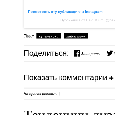
Посмотреть эту публикацию в Instagram
Публикация от Heidi Klum (@hei
Теги:
купальники
хайди клум
Поделиться:
Зашарить
Показать комментарии
На правах рекламы
Тенденции диз