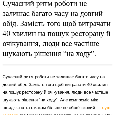
Сучасний ритм роботи не
залишає багато часу на довгий
обід. Замість того щоб витрачати
40 хвилин на пошук ресторану й
очікування, люди все частіше
шукають рішення “на ходу”.
Сучасний ритм роботи не залишає багато часу на
довгий обід. Замість того щоб витрачати 40 хвилин
на пошук ресторану й очікування, люди все частіше
шукають рішення “на ходу”. Але компроміс між
швидкістю та смаком більше не обов’язковий —
суші