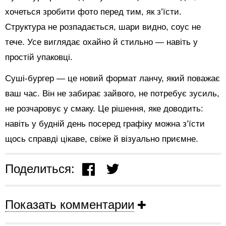
хочеться зробити фото перед тим, як з’їсти.
Структура не розпадається, шари видно, соус не
тече. Усе виглядає охайно й стильно — навіть у
простій упаковці.
Суші-бургер — це новий формат ланчу, який поважає
ваш час. Він не забирає зайвого, не потребує зусиль,
не розчаровує у смаку. Це рішення, яке доводить:
навіть у будній день посеред графіку можна з’їсти
щось справді цікаве, свіже й візуально приємне.
Поделиться:
Показать комментарии