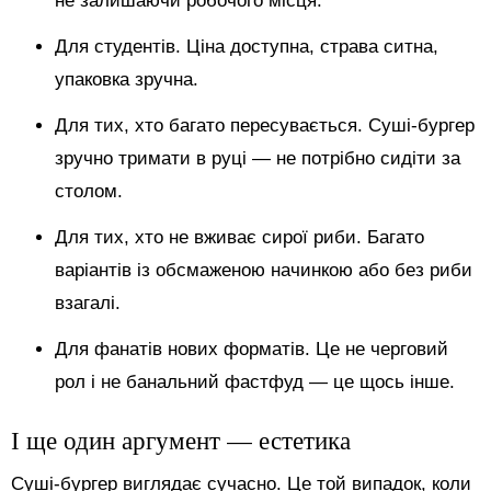
не залишаючи робочого місця.
Для студентів. Ціна доступна, страва ситна,
упаковка зручна.
Для тих, хто багато пересувається. Суші-бургер
зручно тримати в руці — не потрібно сидіти за
столом.
Для тих, хто не вживає сирої риби. Багато
варіантів із обсмаженою начинкою або без риби
взагалі.
Для фанатів нових форматів. Це не черговий
рол і не банальний фастфуд — це щось інше.
І ще один аргумент — естетика
Суші-бургер виглядає сучасно. Це той випадок, коли