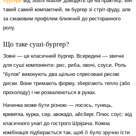
бургери
від Sushi Master доводять це на практиці. Він
такий самий компактний, як бургер зі стріт-фуду, але
за смаковим профілем ближчий до ресторанного
ролу.
Що таке суші-бургер?
Зовні — це класичний бургер. Всередині — звичні
для суші компоненти: рис, риба, овочі, соуси. Роль
“булок” виконують два щільно спресовані рисові
диски. Вони тримають форму, зберігають тепло (або
прохолоду) і не розвалюються в руках.
Начинка може бути різною — лосось, тунець,
креветка, курка, сир, авокадо, айсберг. Плюс соус: від
класичного унагі до гострого Шрірача. Кожна
комбінація підбирається так, щоб її було зручно їсти