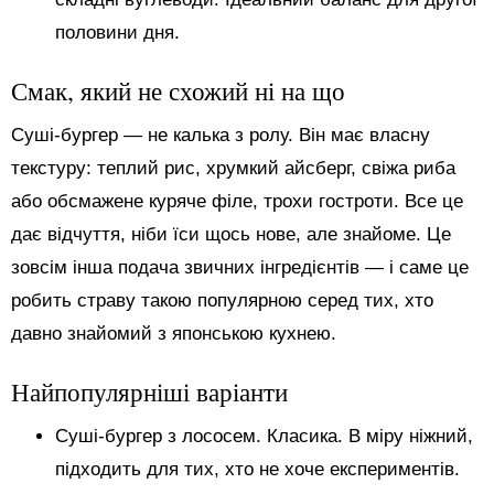
половини дня.
Смак, який не схожий ні на що
Суші-бургер — не калька з ролу. Він має власну
текстуру: теплий рис, хрумкий айсберг, свіжа риба
або обсмажене куряче філе, трохи гостроти. Все це
дає відчуття, ніби їси щось нове, але знайоме. Це
зовсім інша подача звичних інгредієнтів — і саме це
робить страву такою популярною серед тих, хто
давно знайомий з японською кухнею.
Найпопулярніші варіанти
Суші-бургер з лососем. Класика. В міру ніжний,
підходить для тих, хто не хоче експериментів.