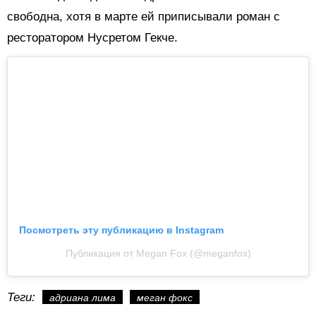
свободна, хотя в марте ей приписывали роман с
ресторатором Нусретом Гекче.
Посмотреть эту публикацию в Instagram
Публикация от Megan Fox (@meganfox)
Теги:
адриана лима
меган фокс