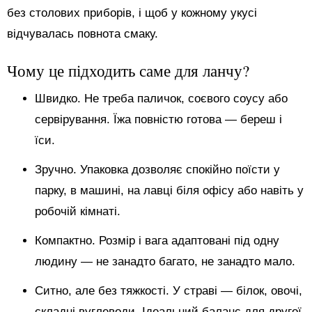
без столових приборів, і щоб у кожному укусі
відчувалась повнота смаку.
Чому це підходить саме для ланчу?
Швидко. Не треба паличок, соєвого соусу або
сервірування. Їжа повністю готова — береш і
їси.
Зручно. Упаковка дозволяє спокійно поїсти у
парку, в машині, на лавці біля офісу або навіть у
робочій кімнаті.
Компактно. Розмір і вага адаптовані під одну
людину — не занадто багато, не занадто мало.
Ситно, але без тяжкості. У страві — білок, овочі,
складні вуглеводи. Ідеальний баланс для другої