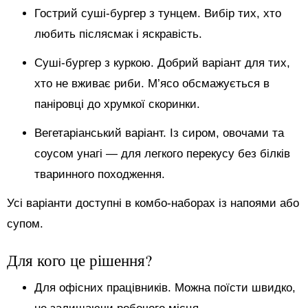
Гострий суші-бургер з тунцем. Вибір тих, хто
любить післясмак і яскравість.
Суші-бургер з куркою. Добрий варіант для тих,
хто не вживає риби. М’ясо обсмажується в
паніровці до хрумкої скоринки.
Вегетаріанський варіант. Із сиром, овочами та
соусом унагі — для легкого перекусу без білків
тваринного походження.
Усі варіанти доступні в комбо-наборах із напоями або
супом.
Для кого це рішення?
Для офісних працівників. Можна поїсти швидко,