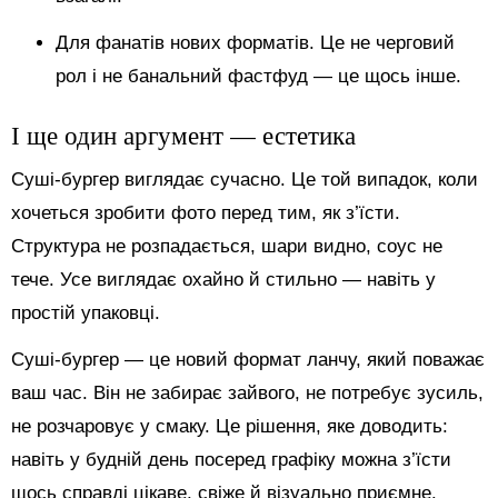
Для фанатів нових форматів. Це не черговий
рол і не банальний фастфуд — це щось інше.
І ще один аргумент — естетика
Суші-бургер виглядає сучасно. Це той випадок, коли
хочеться зробити фото перед тим, як з’їсти.
Структура не розпадається, шари видно, соус не
тече. Усе виглядає охайно й стильно — навіть у
простій упаковці.
Суші-бургер — це новий формат ланчу, який поважає
ваш час. Він не забирає зайвого, не потребує зусиль,
не розчаровує у смаку. Це рішення, яке доводить:
навіть у будній день посеред графіку можна з’їсти
щось справді цікаве, свіже й візуально приємне.