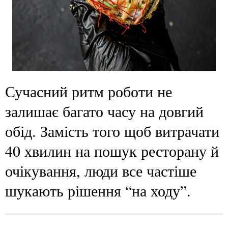
Сучасний ритм роботи не
залишає багато часу на довгий
обід. Замість того щоб витрачати
40 хвилин на пошук ресторану й
очікування, люди все частіше
шукають рішення “на ходу”.