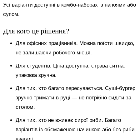
Усі варіанти доступні в комбо-наборах із напоями або
супом.
Для кого це рішення?
Для офісних працівників. Можна поїсти швидко,
не залишаючи робочого місця.
Для студентів. Ціна доступна, страва ситна,
упаковка зручна.
Для тих, хто багато пересувається. Суші-бургер
зручно тримати в руці — не потрібно сидіти за
столом.
Для тих, хто не вживає сирої риби. Багато
варіантів із обсмаженою начинкою або без риби
взагалі.