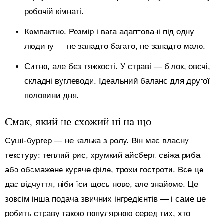
робочій кімнаті.
Компактно. Розмір і вага адаптовані під одну
людину — не занадто багато, не занадто мало.
Ситно, але без тяжкості. У страві — білок, овочі,
складні вуглеводи. Ідеальний баланс для другої
половини дня.
Смак, який не схожий ні на що
Суші-бургер — не калька з ролу. Він має власну
текстуру: теплий рис, хрумкий айсберг, свіжа риба
або обсмажене куряче філе, трохи гостроти. Все це
дає відчуття, ніби їси щось нове, але знайоме. Це
зовсім інша подача звичних інгредієнтів — і саме це
робить страву такою популярною серед тих, хто