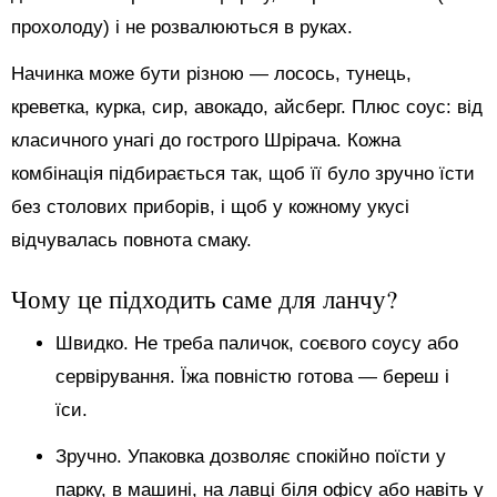
прохолоду) і не розвалюються в руках.
Начинка може бути різною — лосось, тунець,
креветка, курка, сир, авокадо, айсберг. Плюс соус: від
класичного унагі до гострого Шрірача. Кожна
комбінація підбирається так, щоб її було зручно їсти
без столових приборів, і щоб у кожному укусі
відчувалась повнота смаку.
Чому це підходить саме для ланчу?
Швидко. Не треба паличок, соєвого соусу або
сервірування. Їжа повністю готова — береш і
їси.
Зручно. Упаковка дозволяє спокійно поїсти у
парку, в машині, на лавці біля офісу або навіть у