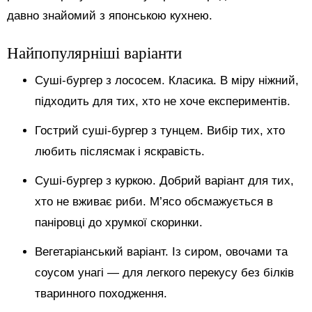
давно знайомий з японською кухнею.
Найпопулярніші варіанти
Суші-бургер з лососем. Класика. В міру ніжний,
підходить для тих, хто не хоче експериментів.
Гострий суші-бургер з тунцем. Вибір тих, хто
любить післясмак і яскравість.
Суші-бургер з куркою. Добрий варіант для тих,
хто не вживає риби. М’ясо обсмажується в
паніровці до хрумкої скоринки.
Вегетаріанський варіант. Із сиром, овочами та
соусом унагі — для легкого перекусу без білків
тваринного походження.