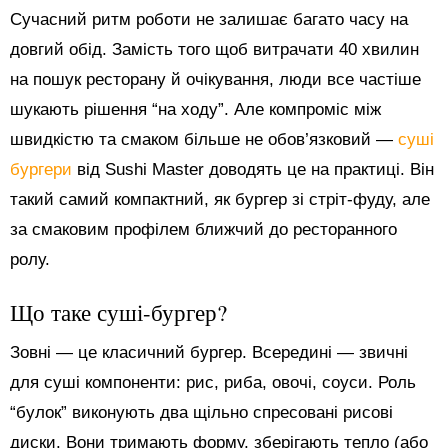
Сучасний ритм роботи не залишає багато часу на
довгий обід. Замість того щоб витрачати 40 хвилин
на пошук ресторану й очікування, люди все частіше
шукають рішення “на ходу”. Але компроміс між
швидкістю та смаком більше не обов’язковий —
суші
бургери
від Sushi Master доводять це на практиці. Він
такий самий компактний, як бургер зі стріт-фуду, але
за смаковим профілем ближчий до ресторанного
ролу.
Що таке суші-бургер?
Зовні — це класичний бургер. Всередині — звичні
для суші компоненти: рис, риба, овочі, соуси. Роль
“булок” виконують два щільно спресовані рисові
диски. Вони тримають форму, зберігають тепло (або