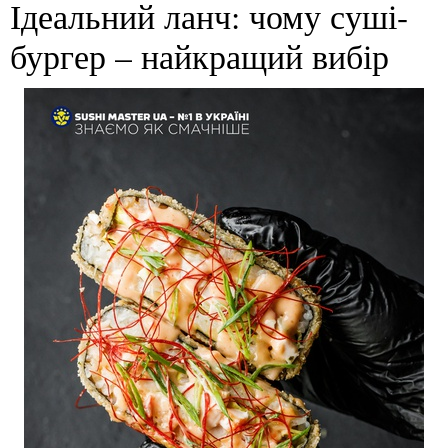
Ідеальний ланч: чому суші-
бургер – найкращий вибір