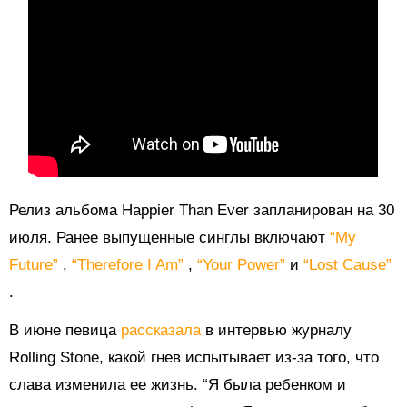
Релиз альбома Happier Than Ever запланирован на 30
июля. Ранее выпущенные синглы включают
“My
Future”
,
“Therefore I Am”
,
“Your Power”
и
“Lost Cause”
.
В июне певица
рассказала
в интервью журналу
Rolling Stone, какой гнев испытывает из-за того, что
слава изменила ее жизнь. “Я была ребенком и