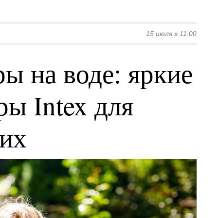
15 июля в 11:00
ы на воде: яркие
ы Intex для
ких