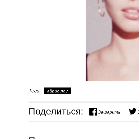
Теги:
айрис лоу
Поделиться:
Зашарить