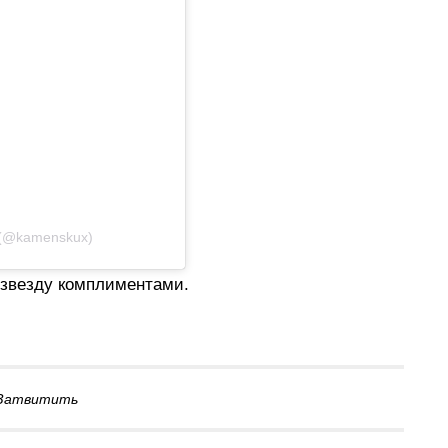
 (@kamenskux)
 звезду комплиментами.
Затвитить