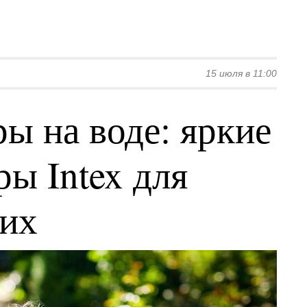
15 июля в 11:00
ы на воде: яркие
ы Intex для
ких