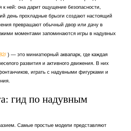
я к ней: она дарит ощущение безопасности,
тний день прохладные брызги создают настоящий
ечения превращают обычный двор или дачу в
такими моментами запоминаются игры в надувных
882/
) — это миниатюрный аквапарк, где каждая
еселого развития и активного движения. В них
 фонтанчиков, играть с надувными фигурками и
ния.
га: гид по надувным
разием. Самые простые модели представляют