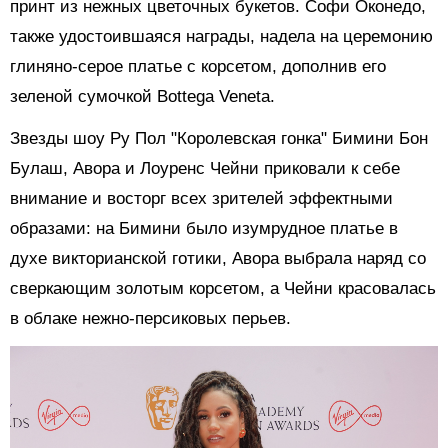
принт из нежных цветочных букетов. Софи Оконедо,
также удостоившаяся награды, надела на церемонию
глиняно-серое платье с корсетом, дополнив его
зеленой сумочкой Bottega Veneta.
Звезды шоу Ру Пол "Королевская гонка" Бимини Бон
Булаш, Авора и Лоуренс Чейни приковали к себе
внимание и восторг всех зрителей эффектными
образами: на Бимини было изумрудное платье в
духе викторианской готики, Авора выбрала наряд со
сверкающим золотым корсетом, а Чейни красовалась
в облаке нежно-персиковых перьев.