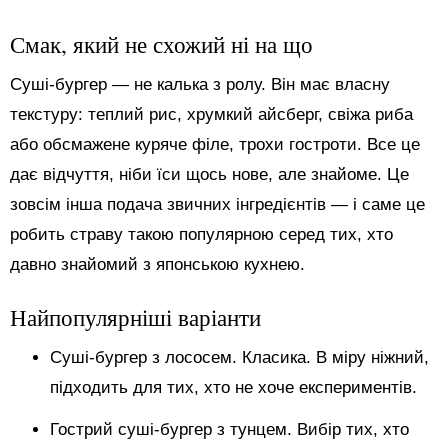
Смак, який не схожий ні на що
Суші-бургер — не калька з ролу. Він має власну
текстуру: теплий рис, хрумкий айсберг, свіжа риба
або обсмажене куряче філе, трохи гостроти. Все це
дає відчуття, ніби їси щось нове, але знайоме. Це
зовсім інша подача звичних інгредієнтів — і саме це
робить страву такою популярною серед тих, хто
давно знайомий з японською кухнею.
Найпопулярніші варіанти
Суші-бургер з лососем. Класика. В міру ніжний,
підходить для тих, хто не хоче експериментів.
Гострий суші-бургер з тунцем. Вибір тих, хто