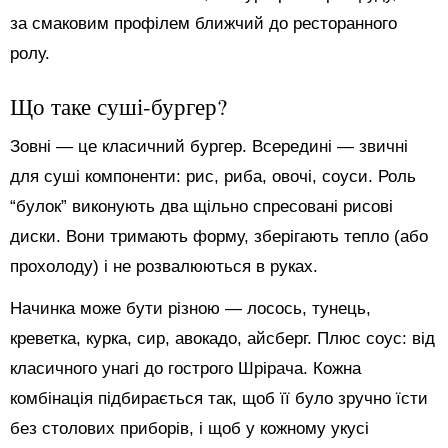
за смаковим профілем ближчий до ресторанного
ролу.
Що таке суші-бургер?
Зовні — це класичний бургер. Всередині — звичні
для суші компоненти: рис, риба, овочі, соуси. Роль
“булок” виконують два щільно спресовані рисові
диски. Вони тримають форму, зберігають тепло (або
прохолоду) і не розвалюються в руках.
Начинка може бути різною — лосось, тунець,
креветка, курка, сир, авокадо, айсберг. Плюс соус: від
класичного унагі до гострого Шрірача. Кожна
комбінація підбирається так, щоб її було зручно їсти
без столових приборів, і щоб у кожному укусі