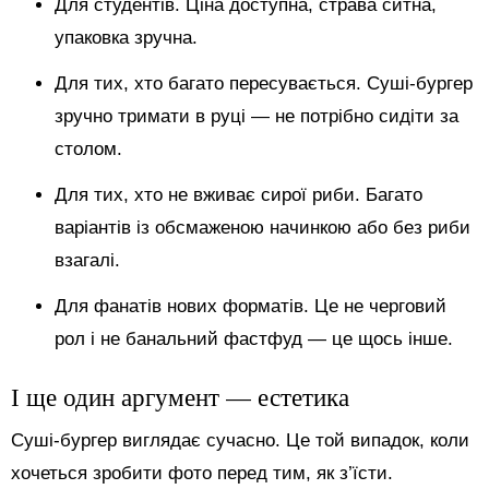
Для студентів. Ціна доступна, страва ситна,
упаковка зручна.
Для тих, хто багато пересувається. Суші-бургер
зручно тримати в руці — не потрібно сидіти за
столом.
Для тих, хто не вживає сирої риби. Багато
варіантів із обсмаженою начинкою або без риби
взагалі.
Для фанатів нових форматів. Це не черговий
рол і не банальний фастфуд — це щось інше.
І ще один аргумент — естетика
Суші-бургер виглядає сучасно. Це той випадок, коли
хочеться зробити фото перед тим, як з’їсти.