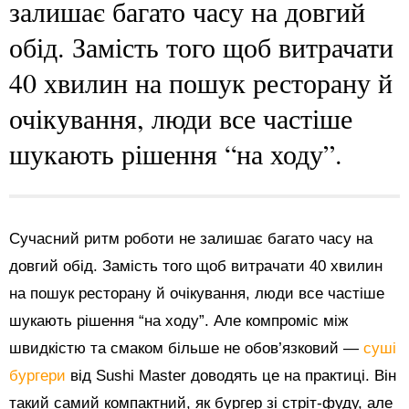
залишає багато часу на довгий
обід. Замість того щоб витрачати
40 хвилин на пошук ресторану й
очікування, люди все частіше
шукають рішення “на ходу”.
Сучасний ритм роботи не залишає багато часу на
довгий обід. Замість того щоб витрачати 40 хвилин
на пошук ресторану й очікування, люди все частіше
шукають рішення “на ходу”. Але компроміс між
швидкістю та смаком більше не обов’язковий —
суші
бургери
від Sushi Master доводять це на практиці. Він
такий самий компактний, як бургер зі стріт-фуду, але