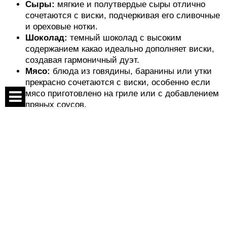
Сыры:
мягкие и полутвердые сыры отлично
сочетаются с виски, подчеркивая его сливочные
и ореховые нотки.
Шоколад:
темный шоколад с высоким
содержанием какао идеально дополняет виски,
создавая гармоничный дуэт.
Мясо:
блюда из говядины, баранины или утки
прекрасно сочетаются с виски, особенно если
мясо приготовлено на гриле или с добавлением
пряных соусов.
Наслаждайтесь моментом
Спецпроекты
Контакты
Виски – это напиток, который требует времени и
О проекте
внимания. Наслаждайтесь каждым глотком,
открывайте для себя новые оттенки вкуса и аромата.
Соглашение
Если вы хотите узнать больше о виски и
Реклама
попробовать различные его сорта, посетите сайт
maudau.com.ua. Здесь вы найдете все необходимое