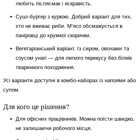
любить післясмак і яскравість.
Суші-бургер з куркою. Добрий варіант для тих,
хто не вживає риби. М’ясо обсмажується в
паніровці до хрумкої скоринки.
Вегетаріанський варіант. Із сиром, овочами та
соусом унагі — для легкого перекусу без білків
тваринного походження.
Усі варіанти доступні в комбо-наборах із напоями або
супом.
Для кого це рішення?
Для офісних працівників. Можна поїсти швидко,
не залишаючи робочого місця.