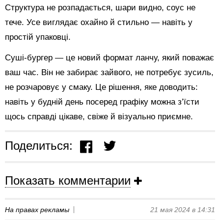
Структура не розпадається, шари видно, соус не
тече. Усе виглядає охайно й стильно — навіть у
простій упаковці.
Суші-бургер — це новий формат ланчу, який поважає
ваш час. Він не забирає зайвого, не потребує зусиль,
не розчаровує у смаку. Це рішення, яке доводить:
навіть у будній день посеред графіку можна з’їсти
щось справді цікаве, свіже й візуально приємне.
Поделиться:
Показать комментарии
На правах рекламы
21 мая 2024 в 14:31