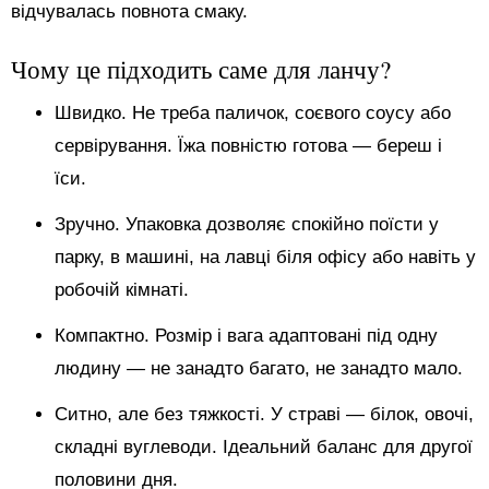
відчувалась повнота смаку.
Чому це підходить саме для ланчу?
Швидко. Не треба паличок, соєвого соусу або
сервірування. Їжа повністю готова — береш і
їси.
Зручно. Упаковка дозволяє спокійно поїсти у
парку, в машині, на лавці біля офісу або навіть у
робочій кімнаті.
Компактно. Розмір і вага адаптовані під одну
людину — не занадто багато, не занадто мало.
Ситно, але без тяжкості. У страві — білок, овочі,
складні вуглеводи. Ідеальний баланс для другої
половини дня.