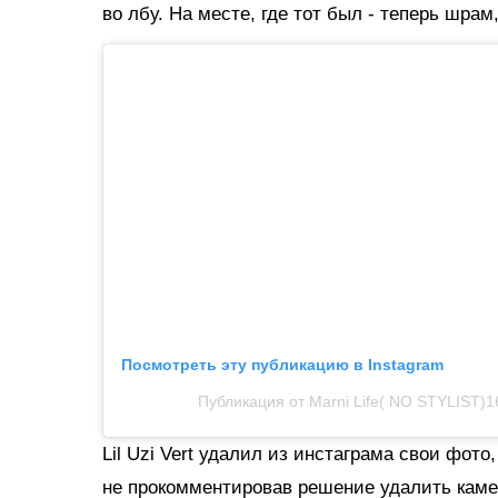
во лбу. На месте, где тот был - теперь шра
Посмотреть эту публикацию в Instagram
Публикация от Marni Life( NO STYLIST)160
Lil Uzi Vert удалил из инстаграма свои фото
не прокомментировав решение удалить камень