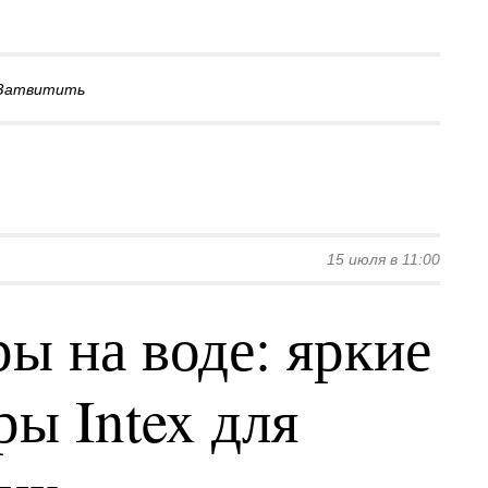
Затвитить
15 июля в 11:00
ы на воде: яркие
ы Intex для