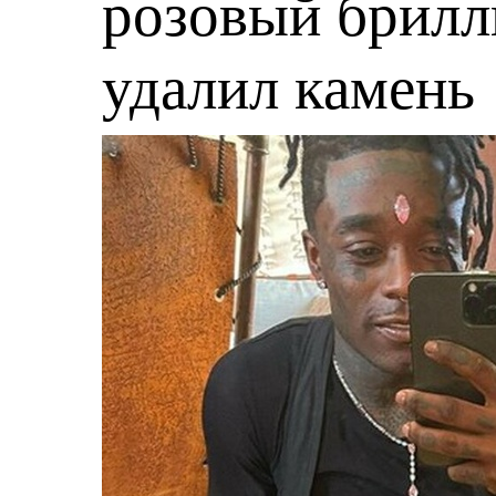
розовый брилл
удалил камень