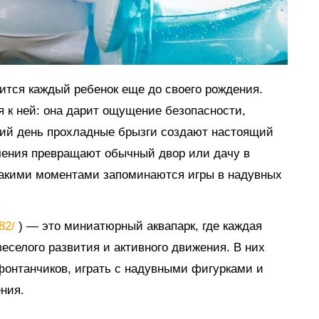
мится каждый ребенок еще до своего рождения.
я к ней: она дарит ощущение безопасности,
тний день прохладные брызги создают настоящий
ечения превращают обычный двор или дачу в
такими моментами запоминаются игры в надувных
882/
) — это миниатюрный аквапарк, где каждая
еселого развития и активного движения. В них
 фонтанчиков, играть с надувными фигурками и
ния.