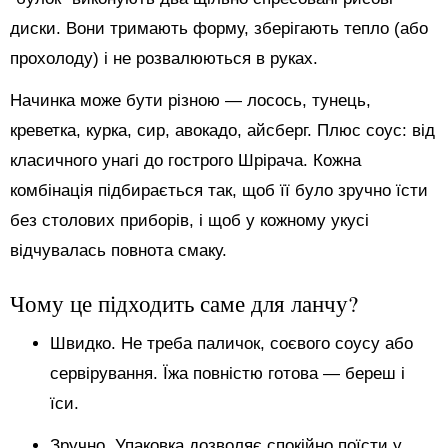
диски. Вони тримають форму, зберігають тепло (або
прохолоду) і не розвалюються в руках.
Начинка може бути різною — лосось, тунець,
креветка, курка, сир, авокадо, айсберг. Плюс соус: від
класичного унагі до гострого Шрірача. Кожна
комбінація підбирається так, щоб її було зручно їсти
без столових приборів, і щоб у кожному укусі
відчувалась повнота смаку.
Чому це підходить саме для ланчу?
Швидко. Не треба паличок, соєвого соусу або
сервірування. Їжа повністю готова — береш і
їси.
Зручно. Упаковка дозволяє спокійно поїсти у