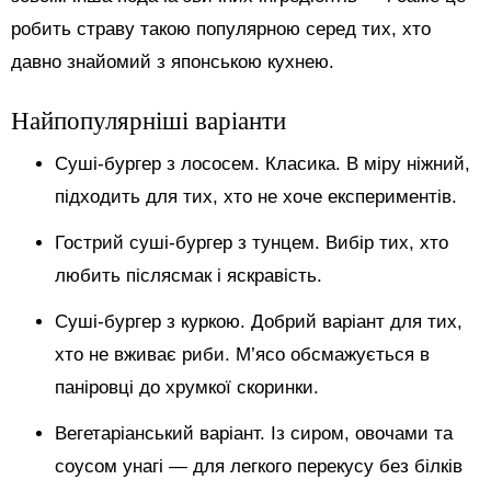
робить страву такою популярною серед тих, хто
давно знайомий з японською кухнею.
Найпопулярніші варіанти
Суші-бургер з лососем. Класика. В міру ніжний,
підходить для тих, хто не хоче експериментів.
Гострий суші-бургер з тунцем. Вибір тих, хто
любить післясмак і яскравість.
Суші-бургер з куркою. Добрий варіант для тих,
хто не вживає риби. М’ясо обсмажується в
паніровці до хрумкої скоринки.
Вегетаріанський варіант. Із сиром, овочами та
соусом унагі — для легкого перекусу без білків