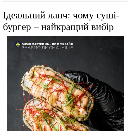
Ідеальний ланч: чому суші-
бургер – найкращий вибір