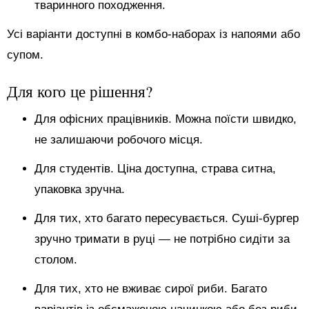
тваринного походження.
Усі варіанти доступні в комбо-наборах із напоями або
супом.
Для кого це рішення?
Для офісних працівників. Можна поїсти швидко,
не залишаючи робочого місця.
Для студентів. Ціна доступна, страва ситна,
упаковка зручна.
Для тих, хто багато пересувається. Суші-бургер
зручно тримати в руці — не потрібно сидіти за
столом.
Для тих, хто не вживає сирої риби. Багато