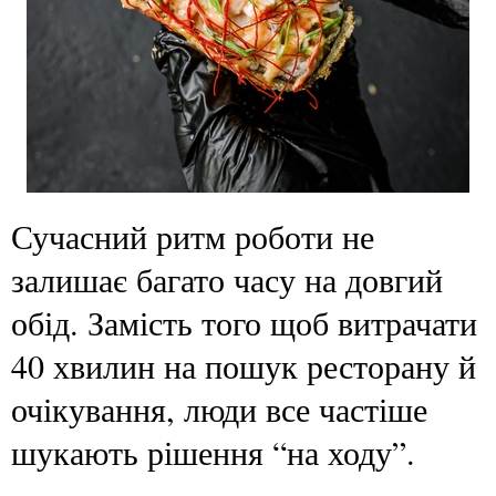
Сучасний ритм роботи не
залишає багато часу на довгий
обід. Замість того щоб витрачати
40 хвилин на пошук ресторану й
очікування, люди все частіше
шукають рішення “на ходу”.