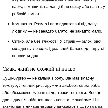
парку, в машині, на лавці біля офісу або навіть у
робочій кімнаті.
Компактно. Розмір і вага адаптовані під одну
людину — не занадто багато, не занадто мало.
Ситно, але без тяжкості. У страві — білок, овочі,
складні вуглеводи. Ідеальний баланс для другої
половини дня.
Смак, який не схожий ні на що
Суші-бургер — не калька з ролу. Він має власну
текстуру: теплий рис, хрумкий айсберг, свіжа риба
або обсмажене куряче філе, трохи гостроти. Все це
дає відчуття, ніби їси щось нове, але знайоме. Це
зовсім інша подача звичних інгредієнтів — і саме це