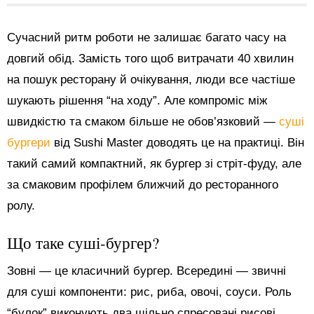
Сучасний ритм роботи не залишає багато часу на
довгий обід. Замість того щоб витрачати 40 хвилин
на пошук ресторану й очікування, люди все частіше
шукають рішення “на ходу”. Але компроміс між
швидкістю та смаком більше не обов’язковий —
суші
бургери
від Sushi Master доводять це на практиці. Він
такий самий компактний, як бургер зі стріт-фуду, але
за смаковим профілем ближчий до ресторанного
ролу.
Що таке суші-бургер?
Зовні — це класичний бургер. Всередині — звичні
для суші компоненти: рис, риба, овочі, соуси. Роль
“булок” виконують два щільно спресовані рисові