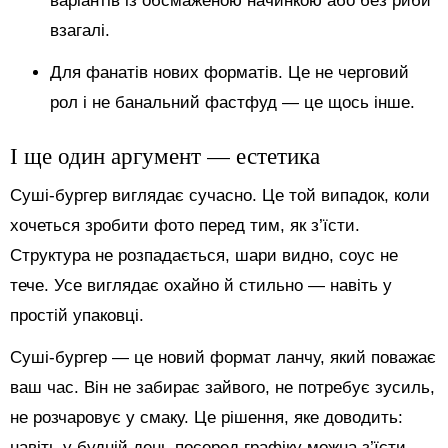
варіантів із обсмаженою начинкою або без риби
взагалі.
Для фанатів нових форматів. Це не черговий
рол і не банальний фастфуд — це щось інше.
І ще один аргумент — естетика
Суші-бургер виглядає сучасно. Це той випадок, коли
хочеться зробити фото перед тим, як з’їсти.
Структура не розпадається, шари видно, соус не
тече. Усе виглядає охайно й стильно — навіть у
простій упаковці.
Суші-бургер — це новий формат ланчу, який поважає
ваш час. Він не забирає зайвого, не потребує зусиль,
не розчаровує у смаку. Це рішення, яке доводить:
навіть у будній день посеред графіку можна з’їсти