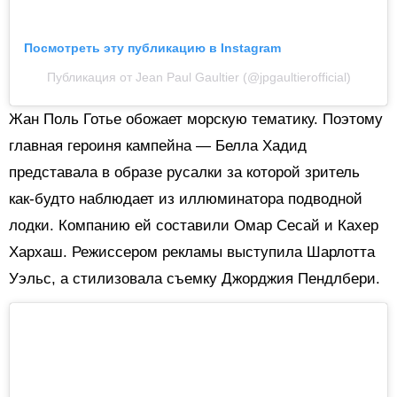
Посмотреть эту публикацию в Instagram
Публикация от Jean Paul Gaultier (@jpgaultierofficial)
Жан Поль Готье обожает морскую тематику. Поэтому
главная героиня кампейна — Белла Хадид
представала в образе русалки за которой зритель
как-будто наблюдает из иллюминатора подводной
лодки. Компанию ей составили Омар Сесай и Кахер
Хархаш. Режиссером рекламы выступила Шарлотта
Уэльс, а стилизовала съемку Джорджия Пендлбери.