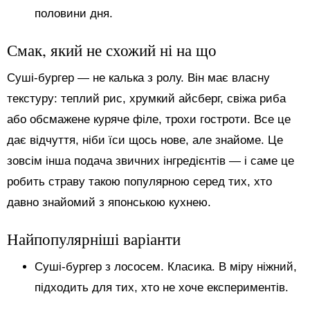
половини дня.
Смак, який не схожий ні на що
Суші-бургер — не калька з ролу. Він має власну
текстуру: теплий рис, хрумкий айсберг, свіжа риба
або обсмажене куряче філе, трохи гостроти. Все це
дає відчуття, ніби їси щось нове, але знайоме. Це
зовсім інша подача звичних інгредієнтів — і саме це
робить страву такою популярною серед тих, хто
давно знайомий з японською кухнею.
Найпопулярніші варіанти
Суші-бургер з лососем. Класика. В міру ніжний,
підходить для тих, хто не хоче експериментів.