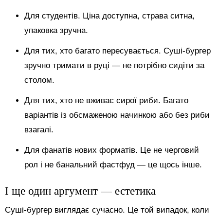
Для студентів. Ціна доступна, страва ситна,
упаковка зручна.
Для тих, хто багато пересувається. Суші-бургер
зручно тримати в руці — не потрібно сидіти за
столом.
Для тих, хто не вживає сирої риби. Багато
варіантів із обсмаженою начинкою або без риби
взагалі.
Для фанатів нових форматів. Це не черговий
рол і не банальний фастфуд — це щось інше.
І ще один аргумент — естетика
Суші-бургер виглядає сучасно. Це той випадок, коли