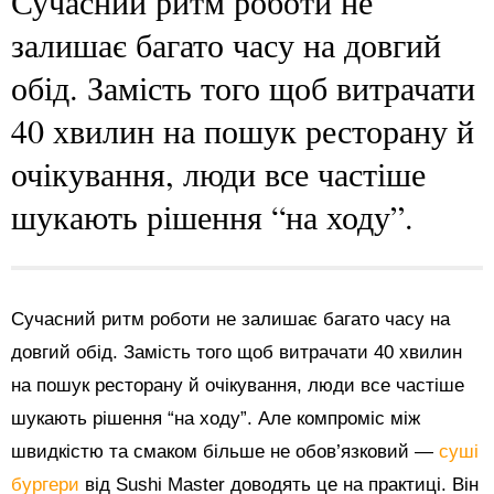
Сучасний ритм роботи не
залишає багато часу на довгий
обід. Замість того щоб витрачати
40 хвилин на пошук ресторану й
очікування, люди все частіше
шукають рішення “на ходу”.
Сучасний ритм роботи не залишає багато часу на
довгий обід. Замість того щоб витрачати 40 хвилин
на пошук ресторану й очікування, люди все частіше
шукають рішення “на ходу”. Але компроміс між
швидкістю та смаком більше не обов’язковий —
суші
бургери
від Sushi Master доводять це на практиці. Він