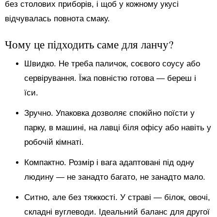
без столових приборів, і щоб у кожному укусі
відчувалась повнота смаку.
Чому це підходить саме для ланчу?
Швидко. Не треба паличок, соєвого соусу або
сервірування. Їжа повністю готова — береш і
їси.
Зручно. Упаковка дозволяє спокійно поїсти у
парку, в машині, на лавці біля офісу або навіть у
робочій кімнаті.
Компактно. Розмір і вага адаптовані під одну
людину — не занадто багато, не занадто мало.
Ситно, але без тяжкості. У страві — білок, овочі,
складні вуглеводи. Ідеальний баланс для другої