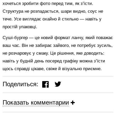
хочеться зробити фото перед тим, як з’їсти.
Структура не розпадається, шари видно, соус не
тече. Усе виглядає охайно й стильно — навіть у
простій упаковці.
Суші-бургер — це новий формат ланчу, який поважає
ваш час. Він не забирає зайвого, не потребує зусиль,
не розчаровує у смаку. Це рішення, яке доводить:
навіть у будній день посеред графіку можна з’їсти
щось справді цікаве, свіже й візуально приємне.
Поделиться:
Показать комментарии