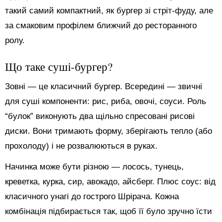
такий самий компактний, як бургер зі стріт-фуду, але
за смаковим профілем ближчий до ресторанного
ролу.
Що таке суші-бургер?
Зовні — це класичний бургер. Всередині — звичні
для суші компоненти: рис, риба, овочі, соуси. Роль
“булок” виконують два щільно спресовані рисові
диски. Вони тримають форму, зберігають тепло (або
прохолоду) і не розвалюються в руках.
Начинка може бути різною — лосось, тунець,
креветка, курка, сир, авокадо, айсберг. Плюс соус: від
класичного унагі до гострого Шрірача. Кожна
комбінація підбирається так, щоб її було зручно їсти