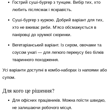
Гострий суші-бургер з тунцем. Вибір тих, хто
любить післясмак і яскравість.
Суші-бургер з куркою. Добрий варіант для тих,
хто не вживає риби. М’ясо обсмажується в
паніровці до хрумкої скоринки.
Вегетаріанський варіант. Із сиром, овочами та
соусом унагі — для легкого перекусу без білків
тваринного походження.
Усі варіанти доступні в комбо-наборах із напоями або
супом.
Для кого це рішення?
Для офісних працівників. Можна поїсти швидко,
не залишаючи робочого місця.