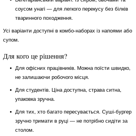
соусом унагі — для легкого перекусу без білків
тваринного походження.
Усі варіанти доступні в комбо-наборах із напоями або
супом.
Для кого це рішення?
Для офісних працівників. Можна поїсти швидко,
не залишаючи робочого місця.
Для студентів. Ціна доступна, страва ситна,
упаковка зручна.
Для тих, хто багато пересувається. Суші-бургер
зручно тримати в руці — не потрібно сидіти за
столом.