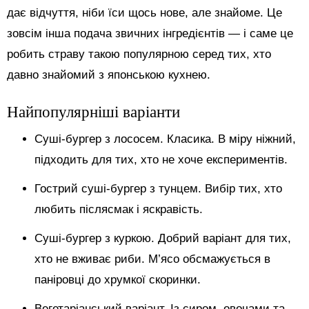
дає відчуття, ніби їси щось нове, але знайоме. Це
зовсім інша подача звичних інгредієнтів — і саме це
робить страву такою популярною серед тих, хто
давно знайомий з японською кухнею.
Найпопулярніші варіанти
Суші-бургер з лососем. Класика. В міру ніжний,
підходить для тих, хто не хоче експериментів.
Гострий суші-бургер з тунцем. Вибір тих, хто
любить післясмак і яскравість.
Суші-бургер з куркою. Добрий варіант для тих,
хто не вживає риби. М’ясо обсмажується в
паніровці до хрумкої скоринки.
Вегетаріанський варіант. Із сиром, овочами та