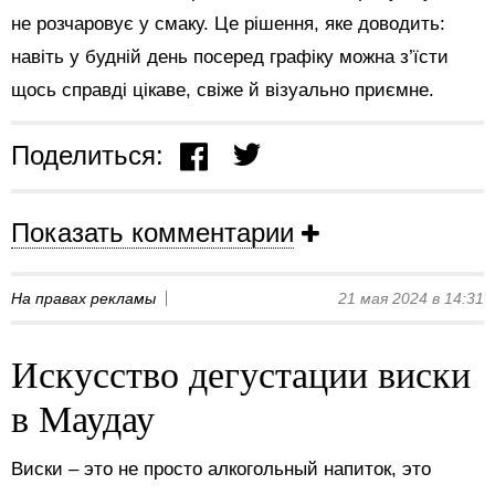
не розчаровує у смаку. Це рішення, яке доводить:
навіть у будній день посеред графіку можна з’їсти
щось справді цікаве, свіже й візуально приємне.
Поделиться:
Показать комментарии
На правах рекламы
21 мая 2024 в 14:31
Искусство дегустации виски
в Маудау
Виски – это не просто алкогольный напиток, это