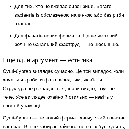
Для тих, хто не вживає сирої риби. Багато
варіантів із обсмаженою начинкою або без риби
взагалі.
Для фанатів нових форматів. Це не черговий
рол і не банальний фастфуд — це щось інше.
І ще один аргумент — естетика
Суші-бургер виглядає сучасно. Це той випадок, коли
хочеться зробити фото перед тим, як з’їсти.
Структура не розпадається, шари видно, соус не
тече. Усе виглядає охайно й стильно — навіть у
простій упаковці.
Суші-бургер — це новий формат ланчу, який поважає
ваш час. Він не забирає зайвого, не потребує зусиль,