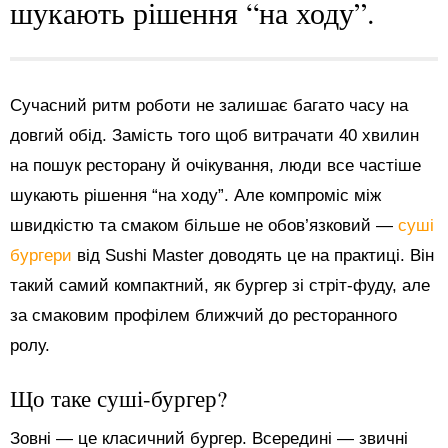
шукають рішення “на ходу”.
Сучасний ритм роботи не залишає багато часу на
довгий обід. Замість того щоб витрачати 40 хвилин
на пошук ресторану й очікування, люди все частіше
шукають рішення “на ходу”. Але компроміс між
швидкістю та смаком більше не обов’язковий —
суші
бургери
від Sushi Master доводять це на практиці. Він
такий самий компактний, як бургер зі стріт-фуду, але
за смаковим профілем ближчий до ресторанного
ролу.
Що таке суші-бургер?
Зовні — це класичний бургер. Всередині — звичні