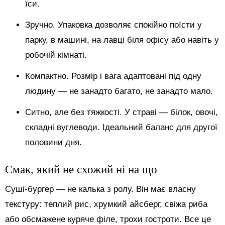
їси.
Зручно. Упаковка дозволяє спокійно поїсти у
парку, в машині, на лавці біля офісу або навіть у
робочій кімнаті.
Компактно. Розмір і вага адаптовані під одну
людину — не занадто багато, не занадто мало.
Ситно, але без тяжкості. У страві — білок, овочі,
складні вуглеводи. Ідеальний баланс для другої
половини дня.
Смак, який не схожий ні на що
Суші-бургер — не калька з ролу. Він має власну
текстуру: теплий рис, хрумкий айсберг, свіжа риба
або обсмажене куряче філе, трохи гостроти. Все це