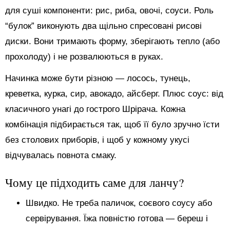
для суші компоненти: рис, риба, овочі, соуси. Роль
“булок” виконують два щільно спресовані рисові
диски. Вони тримають форму, зберігають тепло (або
прохолоду) і не розвалюються в руках.
Начинка може бути різною — лосось, тунець,
креветка, курка, сир, авокадо, айсберг. Плюс соус: від
класичного унагі до гострого Шрірача. Кожна
комбінація підбирається так, щоб її було зручно їсти
без столових приборів, і щоб у кожному укусі
відчувалась повнота смаку.
Чому це підходить саме для ланчу?
Швидко. Не треба паличок, соєвого соусу або
сервірування. Їжа повністю готова — береш і