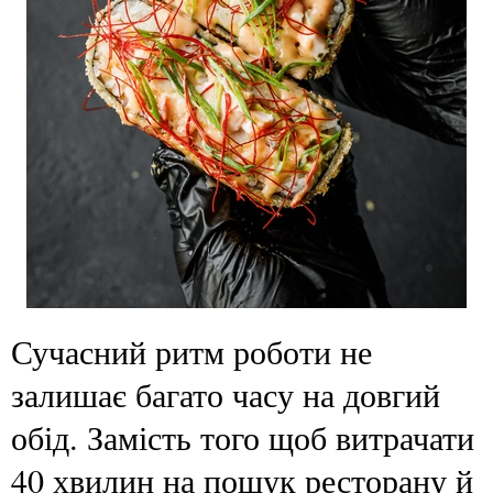
Сучасний ритм роботи не
залишає багато часу на довгий
обід. Замість того щоб витрачати
40 хвилин на пошук ресторану й