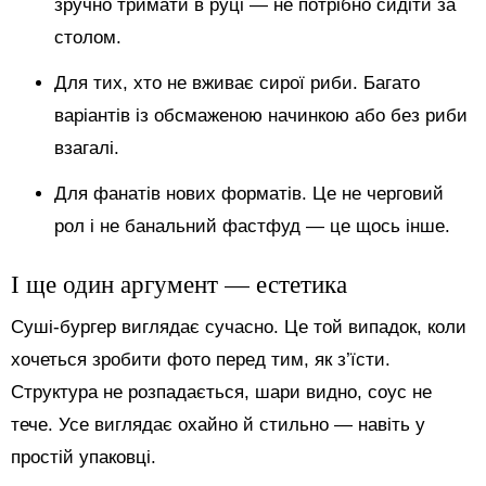
зручно тримати в руці — не потрібно сидіти за
столом.
Для тих, хто не вживає сирої риби. Багато
варіантів із обсмаженою начинкою або без риби
взагалі.
Для фанатів нових форматів. Це не черговий
рол і не банальний фастфуд — це щось інше.
І ще один аргумент — естетика
Суші-бургер виглядає сучасно. Це той випадок, коли
хочеться зробити фото перед тим, як з’їсти.
Структура не розпадається, шари видно, соус не
тече. Усе виглядає охайно й стильно — навіть у
простій упаковці.