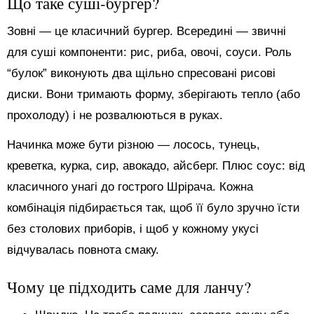
Що таке суші-бургер?
Зовні — це класичний бургер. Всередині — звичні
для суші компоненти: рис, риба, овочі, соуси. Роль
“булок” виконують два щільно спресовані рисові
диски. Вони тримають форму, зберігають тепло (або
прохолоду) і не розвалюються в руках.
Начинка може бути різною — лосось, тунець,
креветка, курка, сир, авокадо, айсберг. Плюс соус: від
класичного унагі до гострого Шрірача. Кожна
комбінація підбирається так, щоб її було зручно їсти
без столових приборів, і щоб у кожному укусі
відчувалась повнота смаку.
Чому це підходить саме для ланчу?