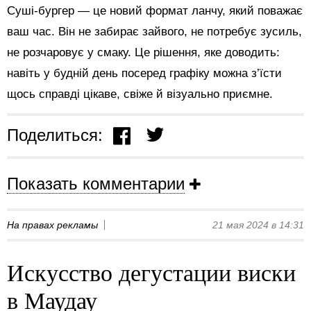
Суші-бургер — це новий формат ланчу, який поважає
ваш час. Він не забирає зайвого, не потребує зусиль,
не розчаровує у смаку. Це рішення, яке доводить:
навіть у будній день посеред графіку можна з’їсти
щось справді цікаве, свіже й візуально приємне.
Поделиться:
Показать комментарии
На правах рекламы
21 мая 2024 в 14:31
Искусство дегустации виски
в Маудау