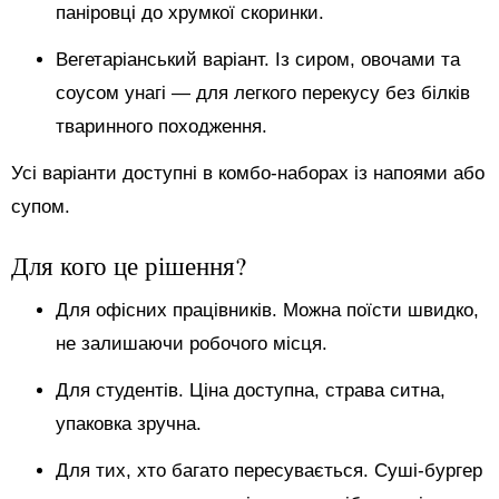
паніровці до хрумкої скоринки.
Вегетаріанський варіант. Із сиром, овочами та
соусом унагі — для легкого перекусу без білків
тваринного походження.
Усі варіанти доступні в комбо-наборах із напоями або
супом.
Для кого це рішення?
Для офісних працівників. Можна поїсти швидко,
не залишаючи робочого місця.
Для студентів. Ціна доступна, страва ситна,
упаковка зручна.
Для тих, хто багато пересувається. Суші-бургер