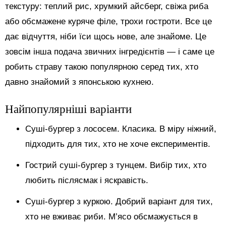
текстуру: теплий рис, хрумкий айсберг, свіжа риба
або обсмажене куряче філе, трохи гостроти. Все це
дає відчуття, ніби їси щось нове, але знайоме. Це
зовсім інша подача звичних інгредієнтів — і саме це
робить страву такою популярною серед тих, хто
давно знайомий з японською кухнею.
Найпопулярніші варіанти
Суші-бургер з лососем. Класика. В міру ніжний,
підходить для тих, хто не хоче експериментів.
Гострий суші-бургер з тунцем. Вибір тих, хто
любить післясмак і яскравість.
Суші-бургер з куркою. Добрий варіант для тих,
хто не вживає риби. М’ясо обсмажується в