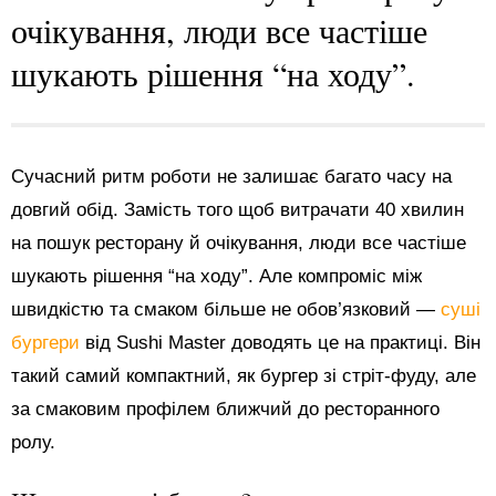
очікування, люди все частіше
шукають рішення “на ходу”.
Сучасний ритм роботи не залишає багато часу на
довгий обід. Замість того щоб витрачати 40 хвилин
на пошук ресторану й очікування, люди все частіше
шукають рішення “на ходу”. Але компроміс між
швидкістю та смаком більше не обов’язковий —
суші
бургери
від Sushi Master доводять це на практиці. Він
такий самий компактний, як бургер зі стріт-фуду, але
за смаковим профілем ближчий до ресторанного
ролу.