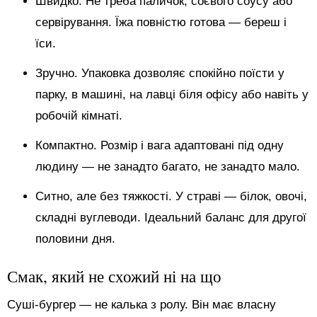
Швидко. Не треба паличок, соєвого соусу або
сервірування. Їжа повністю готова — береш і
їси.
Зручно. Упаковка дозволяє спокійно поїсти у
парку, в машині, на лавці біля офісу або навіть у
робочій кімнаті.
Компактно. Розмір і вага адаптовані під одну
людину — не занадто багато, не занадто мало.
Ситно, але без тяжкості. У страві — білок, овочі,
складні вуглеводи. Ідеальний баланс для другої
половини дня.
Смак, який не схожий ні на що
Суші-бургер — не калька з ролу. Він має власну