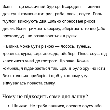
Зовні — це класичний бургер. Всередині — звичні
для суші компоненти: рис, риба, овочі, соуси. Роль
“булок” виконують два щільно спресовані рисові
диски. Вони тримають форму, зберігають тепло (або
прохолоду) і не розвалюються в руках.
Начинка може бути різною — лосось, тунець,
креветка, курка, сир, авокадо, айсберг. Плюс соус: від
класичного унагі до гострого Шрірача. Кожна
комбінація підбирається так, щоб її було зручно їсти
без столових приборів, і щоб у кожному укусі
відчувалась повнота смаку.
Чому це підходить саме для ланчу?
Швидко. Не треба паличок, соєвого соусу або