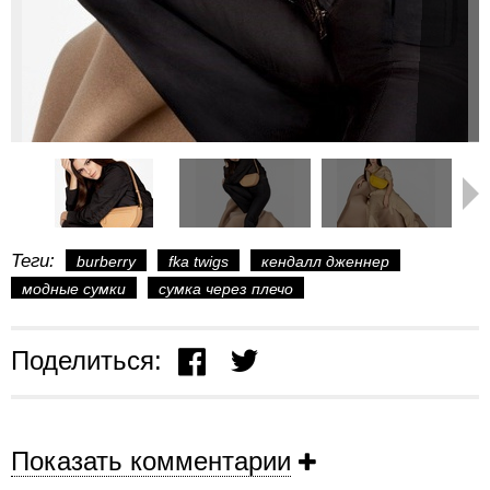
Теги:
burberry
fka twigs
кендалл дженнер
модные сумки
сумка через плечо
Поделиться:
Показать комментарии