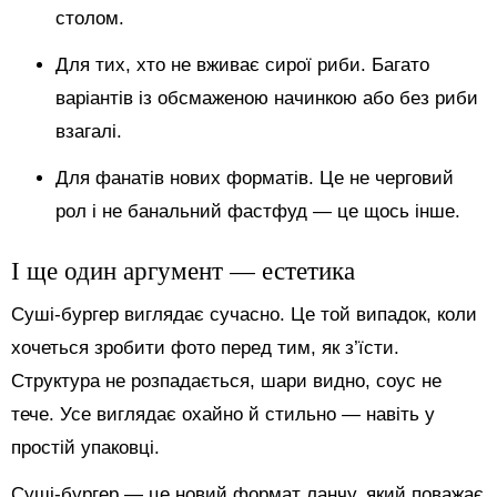
столом.
Для тих, хто не вживає сирої риби. Багато
варіантів із обсмаженою начинкою або без риби
взагалі.
Для фанатів нових форматів. Це не черговий
рол і не банальний фастфуд — це щось інше.
І ще один аргумент — естетика
Суші-бургер виглядає сучасно. Це той випадок, коли
хочеться зробити фото перед тим, як з’їсти.
Структура не розпадається, шари видно, соус не
тече. Усе виглядає охайно й стильно — навіть у
простій упаковці.
Суші-бургер — це новий формат ланчу, який поважає