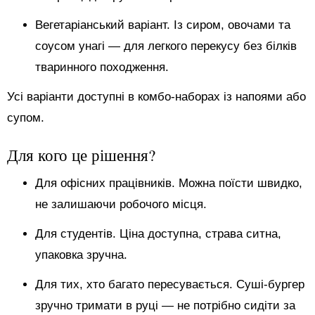
Вегетаріанський варіант. Із сиром, овочами та
соусом унагі — для легкого перекусу без білків
тваринного походження.
Усі варіанти доступні в комбо-наборах із напоями або
супом.
Для кого це рішення?
Для офісних працівників. Можна поїсти швидко,
не залишаючи робочого місця.
Для студентів. Ціна доступна, страва ситна,
упаковка зручна.
Для тих, хто багато пересувається. Суші-бургер
зручно тримати в руці — не потрібно сидіти за