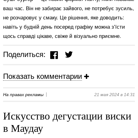
ваш час. Він не забирає зайвого, не потребує зусиль,
не розчаровує у смаку. Це рішення, яке доводить:
навіть у будній день посеред графіку можна з’їсти
щось справді цікаве, свіже й візуально приємне.
Поделиться:
Показать комментарии
На правах рекламы
21 мая 2024 в 14:31
Искусство дегустации виски
в Маудау