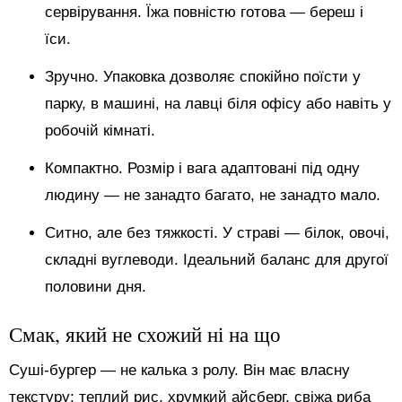
сервірування. Їжа повністю готова — береш і
їси.
Зручно. Упаковка дозволяє спокійно поїсти у
парку, в машині, на лавці біля офісу або навіть у
робочій кімнаті.
Компактно. Розмір і вага адаптовані під одну
людину — не занадто багато, не занадто мало.
Ситно, але без тяжкості. У страві — білок, овочі,
складні вуглеводи. Ідеальний баланс для другої
половини дня.
Смак, який не схожий ні на що
Суші-бургер — не калька з ролу. Він має власну
текстуру: теплий рис, хрумкий айсберг, свіжа риба