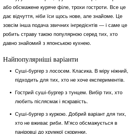
або обсмажене куряче філе, трохи гостроти. Все це
дає відчуття, ніби їси щось нове, але знайоме. Це
зовсім інша подача звичних інгредієнтів — і саме це
робить страву такою популярною серед тих, хто
давно знайомий з японською кухнею.
Найпопулярніші варіанти
Суші-бургер з лососем. Класика. В міру ніжний,
підходить для тих, хто не хоче експериментів.
Гострий суші-бургер з тунцем. Вибір тих, хто
любить післясмак і яскравість.
Суші-бургер з куркою. Добрий варіант для тих,
хто не вживає риби. М’ясо обсмажується в
паніровці до хрумкої скоринки.