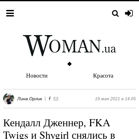
Новости
Красота
Лина Орлик
19 мая 2021 в 14:05
Кендалл Дженнер, FKA
Twigs и Shygirl снялись в