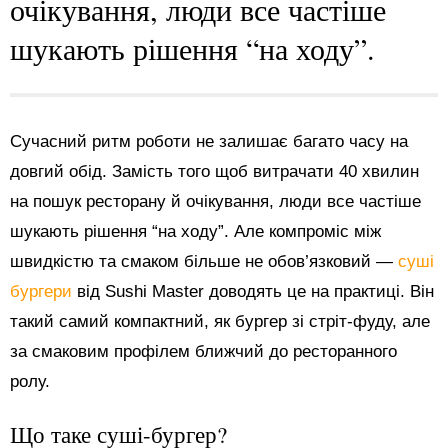
очікування, люди все частіше
шукають рішення “на ходу”.
Сучасний ритм роботи не залишає багато часу на
довгий обід. Замість того щоб витрачати 40 хвилин
на пошук ресторану й очікування, люди все частіше
шукають рішення “на ходу”. Але компроміс між
швидкістю та смаком більше не обов’язковий —
суші
бургери
від Sushi Master доводять це на практиці. Він
такий самий компактний, як бургер зі стріт-фуду, але
за смаковим профілем ближчий до ресторанного
ролу.
Що таке суші-бургер?