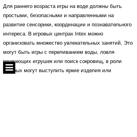
Для раннего возраста игры на воде должны быть
простыми, безопасными и направленными на
развитие сенсорики, координации и познавательного
интереса. В игровых центрах Intex можно
организовать множество увлекательных занятий. Это
могут быть игры с переливанием воды, ловля
плавающих игрушек или поиск сокровищ, в роли
которых могут выступить яркие изделия или
фигурки.
Спецпроекты
Используйте разноцветные мячики, кольца и
Контакты
формочки чтобы в увлекательной форме изучать
О проекте
цвета и формы. А надувные рыбки, дельфины,
Соглашение
черепашки и лодочки помогут узнать больше о
морской жизни. Малыш может отправиться в
Реклама