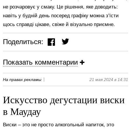
не розчаровує у смаку. Це рішення, яке доводить:
навіть у будній день посеред графіку можна з’їсти
щось справді цікаве, свіже й візуально приємне.
Поделиться:
Показать комментарии
На правах рекламы
21 мая 2024 в 14:31
Искусство дегустации виски
в Маудау
Виски – это не просто алкогольный напиток, это