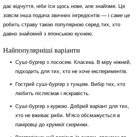
дає відчуття, ніби їси щось нове, але знайоме. Це
зовсім інша подача звичних інгредієнтів — і саме це
робить страву такою популярною серед тих, хто
давно знайомий з японською кухнею.
Найпопулярніші варіанти
Суші-бургер з лососем. Класика. В міру ніжний,
підходить для тих, хто не хоче експериментів.
Гострий суші-бургер з тунцем. Вибір тих, хто
любить післясмак і яскравість.
Суші-бургер з куркою. Добрий варіант для тих,
хто не вживає риби. М’ясо обсмажується в
паніровці до хрумкої скоринки.