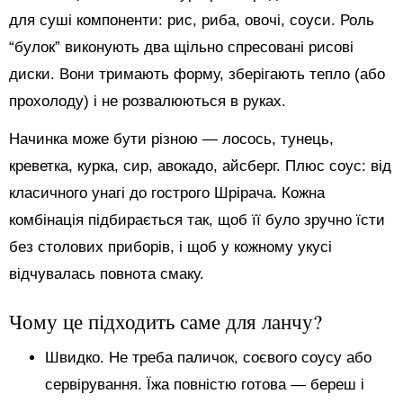
для суші компоненти: рис, риба, овочі, соуси. Роль
“булок” виконують два щільно спресовані рисові
диски. Вони тримають форму, зберігають тепло (або
прохолоду) і не розвалюються в руках.
Начинка може бути різною — лосось, тунець,
креветка, курка, сир, авокадо, айсберг. Плюс соус: від
класичного унагі до гострого Шрірача. Кожна
комбінація підбирається так, щоб її було зручно їсти
без столових приборів, і щоб у кожному укусі
відчувалась повнота смаку.
Чому це підходить саме для ланчу?
Швидко. Не треба паличок, соєвого соусу або
сервірування. Їжа повністю готова — береш і