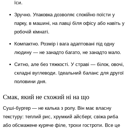
їси.
Зручно. Упаковка дозволяє спокійно поїсти у
парку, в машині, на лавці біля офісу або навіть у
робочій кімнаті.
Компактно. Розмір і вага адаптовані під одну
людину — не занадто багато, не занадто мало.
Ситно, але без тяжкості. У страві — білок, овочі,
складні вуглеводи. Ідеальний баланс для другої
половини дня.
Смак, який не схожий ні на що
Суші-бургер — не калька з ролу. Він має власну
текстуру: теплий рис, хрумкий айсберг, свіжа риба
або обсмажене куряче філе, трохи гостроти. Все це