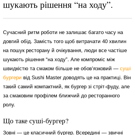
шукають рішення “на ходу”.
Сучасний ритм роботи не залишає багато часу на
довгий обід. Замість того щоб витрачати 40 хвилин
на пошук ресторану й очікування, люди все частіше
шукають рішення “на ходу”. Але компроміс між
швидкістю та смаком більше не обов’язковий —
суші
бургери
від Sushi Master доводять це на практиці. Він
такий самий компактний, як бургер зі стріт-фуду, але
за смаковим профілем ближчий до ресторанного
ролу.
Що таке суші-бургер?
Зовні — це класичний бургер. Всередині — звичні