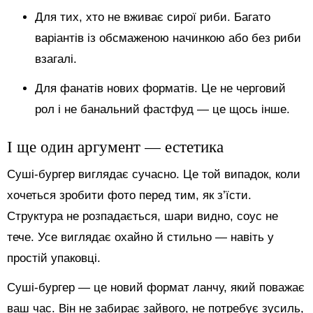
Для тих, хто не вживає сирої риби. Багато
варіантів із обсмаженою начинкою або без риби
взагалі.
Для фанатів нових форматів. Це не черговий
рол і не банальний фастфуд — це щось інше.
І ще один аргумент — естетика
Суші-бургер виглядає сучасно. Це той випадок, коли
хочеться зробити фото перед тим, як з’їсти.
Структура не розпадається, шари видно, соус не
тече. Усе виглядає охайно й стильно — навіть у
простій упаковці.
Суші-бургер — це новий формат ланчу, який поважає
ваш час. Він не забирає зайвого, не потребує зусиль,