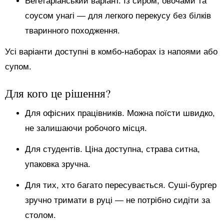
Вегетаріанський варіант. Із сиром, овочами та
соусом унагі — для легкого перекусу без білків
тваринного походження.
Усі варіанти доступні в комбо-наборах із напоями або
супом.
Для кого це рішення?
Для офісних працівників. Можна поїсти швидко,
не залишаючи робочого місця.
Для студентів. Ціна доступна, страва ситна,
упаковка зручна.
Для тих, хто багато пересувається. Суші-бургер
зручно тримати в руці — не потрібно сидіти за
столом.